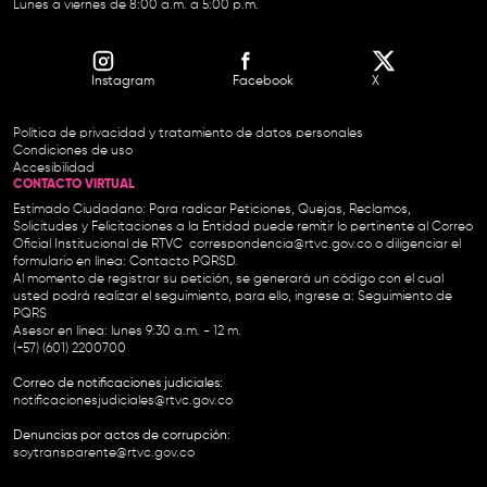
Lunes a viernes de 8:00 a.m. a 5:00 p.m.
Instagram
Facebook
X
Política de privacidad y tratamiento de datos personales
Condiciones de uso
Accesibilidad
CONTACTO VIRTUAL
Estimado Ciudadano: Para radicar Peticiones, Quejas, Reclamos,
Solicitudes y Felicitaciones a la Entidad puede remitir lo pertinente al Correo
Oficial Institucional de RTVC
correspondencia@rtvc.gov.co
o diligenciar el
formulario en línea:
Contacto PQRSD.
Al momento de registrar su petición, se generará un código con el cual
usted podrá realizar el seguimiento, para ello, ingrese a:
Seguimiento de
PQRS
Asesor en línea: lunes 9:30 a.m. - 12 m.
(+57) (601) 2200700
Correo de notificaciones judiciales:
notificacionesjudiciales@rtvc.gov.co
Denuncias por actos de corrupción:
soytransparente@rtvc.gov.co