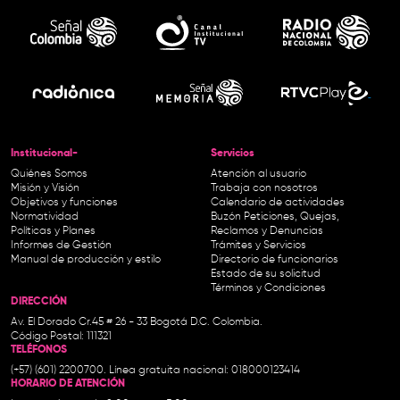
Institucional-
Servicios
Quiénes Somos
Atención al usuario
Misión y Visión
Trabaja con nosotros
Objetivos y funciones
Calendario de actividades
Normatividad
Buzón Peticiones, Quejas,
Políticas y Planes
Reclamos y Denuncias
Informes de Gestión
Trámites y Servicios
Manual de producción y estilo
Directorio de funcionarios
Estado de su solicitud
Términos y Condiciones
DIRECCIÓN
Av. El Dorado Cr.45 # 26 - 33 Bogotá D.C. Colombia.
Código Postal: 111321
TELÉFONOS
(+57) (601) 2200700. Línea gratuita nacional: 018000123414
HORARIO DE ATENCIÓN