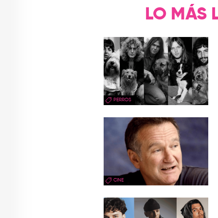
LO MÁS 
PERROS
CINE