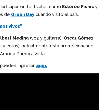
participar en festivales como
Estéreo Picnic
y
os de
Green Day
cuando visitó el país.
mos vivos”
lbert Medina
(voz y guitarra),
Oscar Gómez
o y coros), actualmente está promocionando
‘Amor a Primera Vista’.
 pueden ingresar
aquí.