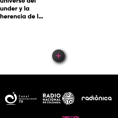
universo del
under y la
herencia de la
cultura
picotera
DIRECCIÓN