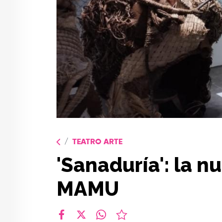
TEATRO ARTE
'Sanaduría': la n
MAMU