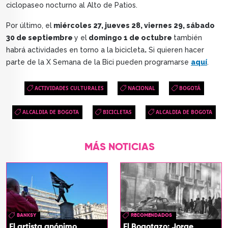
ciclopaseo nocturno al Alto de Patios.
Por último, el
miércoles 27, jueves 28, viernes 29, sábado
30 de septiembre
y el
domingo 1 de octubre
también
habrá actividades en torno a la bicicleta
.
Si quieren hacer
parte de la X Semana de la Bici pueden programarse
aquí
.
ACTIVIDADES CULTURALES
NACIONAL
BOGOTÁ
ALCALDIA DE BOGOTA
BICICLETAS
ALCALDIA DE BOGOTA
MÁS NOTICIAS
BANKSY
RECOMENDADOS
El artista anónimo
El Bogotazo: Jorge