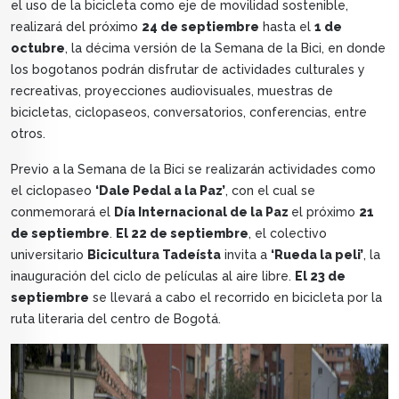
el uso de la bicicleta como eje de movilidad sostenible,
realizará del próximo
24 de septiembre
hasta el
1 de
octubre
, la décima versión de la Semana de la Bici, en donde
los bogotanos podrán disfrutar de actividades culturales y
recreativas, proyecciones audiovisuales, muestras de
bicicletas, ciclopaseos, conversatorios, conferencias, entre
otros.
Previo a la Semana de la Bici se realizarán actividades como
el ciclopaseo
‘Dale Pedal a la Paz’
, con el cual se
conmemorará el
Día Internacional de la Paz
el próximo
21
de septiembre
.
El 22 de septiembre
, el colectivo
universitario
Bicicultura Tadeísta
invita a
‘Rueda la peli’
, la
inauguración del ciclo de películas al aire libre.
El 23 de
septiembre
se llevará a cabo el recorrido en bicicleta por la
ruta literaria del centro de Bogotá.