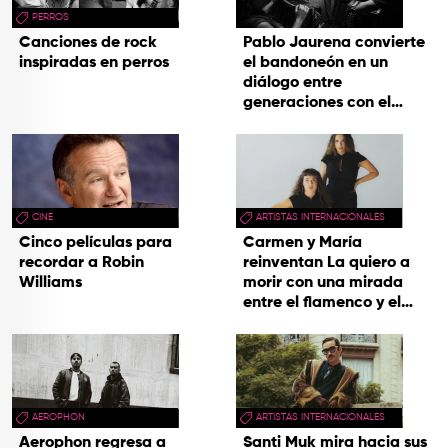
PERROS
Canciones de rock
Pablo Jaurena convierte
inspiradas en perros
el bandoneón en un
diálogo entre
generaciones con el
videoclip de Un dios
hecho cenizas
CINE
ARTISTAS INTERNACIONALES
Cinco películas para
Carmen y María
recordar a Robin
reinventan La quiero a
Williams
morir con una mirada
entre el flamenco y el
soul
AEROPHON
ARTISTAS INTERNACIONALES
Aerophon regresa a
Santi Muk mira hacia sus