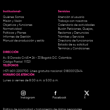
Institucional-
Servicios
Quiénes Somos
Atención al usuario
Misión y Visión
Trabaja con nosotros
Objetivos y funciones
Calendario de actividades
Normatividad
Buzón Peticiones, Quejas,
Políticas y Planes
Reclamos y Denuncias
Informes de Gestión
Trámites y Servicios
Manual de producción y estilo
Directorio de funcionarios
Estado de su solicitud
Términos y Condiciones
DIRECCIÓN
Av. El Dorado Cr.45 # 26 - 33 Bogotá D.C. Colombia.
Código Postal: 111321
TELÉFONOS
(+57) (601) 2200700. Línea gratuita nacional: 018000123414
HORARIO DE ATENCIÓN
Lunes a viernes de 8:00 a.m. a 5:00 p.m.
Instagram
Facebook
X
Política de privacidad y tratamiento de datos personales