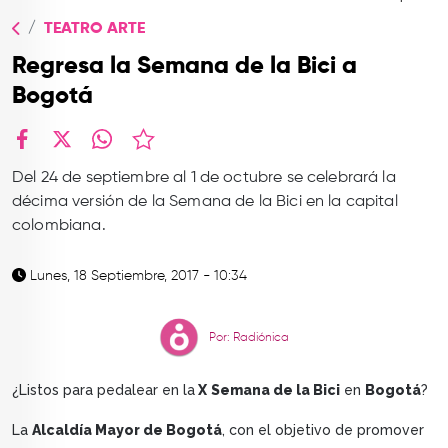
TOP
TEATRO ARTE
QUIÉNES SOMOS
Regresa la Semana de la Bici a
CONTACTO
Bogotá
facebook
X
whatsapp
Del 24 de septiembre al 1 de octubre se celebrará la
décima versión de la Semana de la Bici en la capital
colombiana.
Lunes, 18 Septiembre, 2017 - 10:34
Por: Radiónica
¿Listos para pedalear en la
X
Semana de la Bici
en
Bogotá
?
La
Alcaldía Mayor de Bogotá
, con el objetivo de promover