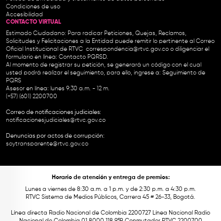
Condiciones de uso
Accesibilidad
CONTACTO VIRTUAL
Estimado Ciudadano: Para radicar Peticiones, Quejas, Reclamos,
Solicitudes y Felicitaciones a la Entidad puede remitir lo pertinente al Correo
Oficial Institucional de RTVC
correspondencia@rtvc.gov.co
o diligenciar el
formulario en línea:
Contacto PQRSD.
Al momento de registrar su petición, se generará un código con el cual
usted podrá realizar el seguimiento, para ello, ingrese a:
Seguimiento de
PQRS
Asesor en línea: lunes 9:30 a.m. - 12 m.
(+57) (601) 2200700
Correo de notificaciones judiciales:
notificacionesjudiciales@rtvc.gov.co
Denuncias por actos de corrupción:
soytransparente@rtvc.gov.co
Horario de atención y entrega de premios:
Lunes a viernes de 8:30 a.m. a 1 p.m. y de 2:30 p.m. a 4:30 p.m.
RTVC Sistema de Medios Públicos, Carrera 45 # 26-33, Bogotá.
Línea directa Radio Nacional de Colombia 2200727 Línea Nacional Radio
Nacional de Colombia 01 8000 118 959. Conmutador RTVC 2200700