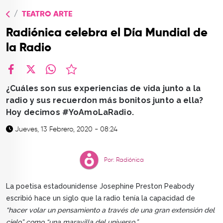
TOP
TEATRO ARTE
QUIÉNES SOMOS
Radiónica celebra el Día Mundial de
CONTACTO
la Radio
facebook
X
whatsapp
¿Cuáles son sus experiencias de vida junto a la
radio y sus recuerdon más bonitos junto a ella?
Hoy decimos #YoAmoLaRadio.
Jueves, 13 Febrero, 2020 - 08:24
Por: Radiónica
La poetisa estadounidense Josephine Preston Peabody
escribió hace un siglo que la radio tenía la capacidad de
“hacer volar un pensamiento a través de una gran extensión del
cielo” como “una maravilla del universo.”