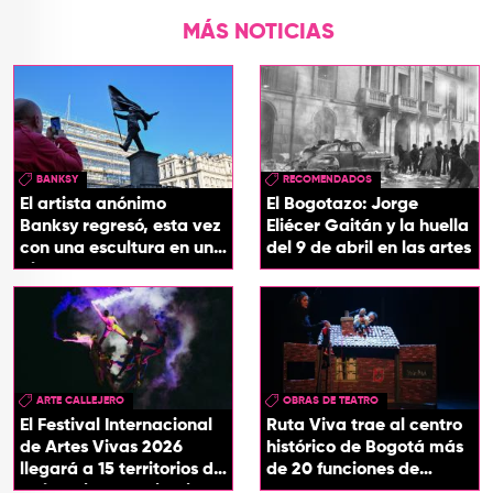
MÁS NOTICIAS
BANKSY
RECOMENDADOS
El artista anónimo
El Bogotazo: Jorge
Banksy regresó, esta vez
Eliécer Gaitán y la huella
con una escultura en una
del 9 de abril en las artes
plaza de Londres
ARTE CALLEJERO
OBRAS DE TEATRO
El Festival Internacional
Ruta Viva trae al centro
de Artes Vivas 2026
histórico de Bogotá más
llegará a 15 territorios de
de 20 funciones de
Colombia con ‘Circuitos
teatro