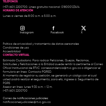
TELÉFONOS
(+57) (601) 2200700. Línea gratuita nacional: 018000123414
HORARIO DE ATENCIÓN
Lunes a viernes de 8:00 a.m. a 5:00 p.m.
Instagram
Facebook
X
Política de privacidad y tratamiento de datos personales
Condiciones de uso
Accesibilidad
CONTACTO VIRTUAL
Estimado Ciudadano: Para radicar Peticiones, Quejas, Reclamos,
Solicitudes y Felicitaciones a la Entidad puede remitir lo pertinente al Correo
Oficial Institucional de RTVC
correspondencia@rtvc.gov.co
o diligenciar el
formulario en línea:
Contacto PQRSD.
Al momento de registrar su petición, se generará un código con el cual
usted podrá realizar el seguimiento, para ello, ingrese a:
Seguimiento de
PQRS
Asesor en línea: lunes 9:30 a.m. - 12 m.
(+57) (601) 2200700
Correo de notificaciones judiciales:
notificacionesjudiciales@rtvc.gov.co