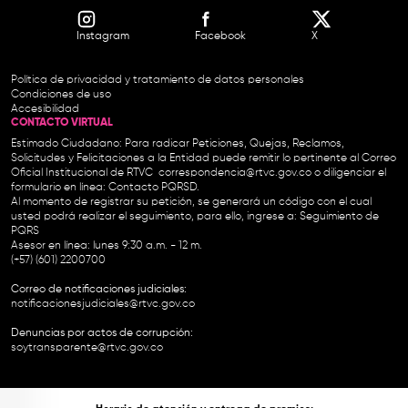
Instagram
Facebook
X
Política de privacidad y tratamiento de datos personales
Condiciones de uso
Accesibilidad
CONTACTO VIRTUAL
Estimado Ciudadano: Para radicar Peticiones, Quejas, Reclamos,
Solicitudes y Felicitaciones a la Entidad puede remitir lo pertinente al Correo
Oficial Institucional de RTVC
correspondencia@rtvc.gov.co
o diligenciar el
formulario en línea:
Contacto PQRSD.
Al momento de registrar su petición, se generará un código con el cual
usted podrá realizar el seguimiento, para ello, ingrese a:
Seguimiento de
PQRS
Asesor en línea: lunes 9:30 a.m. - 12 m.
(+57) (601) 2200700
Correo de notificaciones judiciales:
notificacionesjudiciales@rtvc.gov.co
Denuncias por actos de corrupción:
soytransparente@rtvc.gov.co