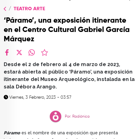
TOP
TEATRO ARTE
QUIÉNES SOMOS
‘Páramo’, una exposición itinerante
CONTACTO
en el Centro Cultural Gabriel García
Márquez
facebook
X
whatsapp
Desde el 2 de febrero al 4 de marzo de 2023,
estará abierta al público ‘Páramo’, una exposición
itinerante del Museo Arqueológico, instalada en la
sala Débora Arango.
Viernes, 3 Febrero, 2023 - 03:57
Por: Radiónica
Páramo
es el nombre de una exposición que presenta