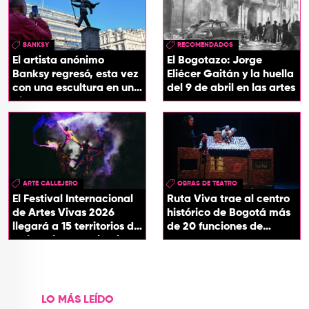
BANKSY
RECOMENDADOS
El artista anónimo
El Bogotazo: Jorge
Banksy regresó, esta vez
Eliécer Gaitán y la huella
con una escultura en una
del 9 de abril en las artes
plaza de Londres
ARTE CALLEJERO
OBRAS DE TEATRO
El Festival Internacional
Ruta Viva trae al centro
de Artes Vivas 2026
histórico de Bogotá más
llegará a 15 territorios de
de 20 funciones de
Colombia con ‘Circuitos
teatro
Vivos’
LO MÁS LEÍDO