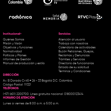
Institucional-
Servicios
Quiénes Somos
Atención al usuario
Misión y Visión
Trabaja con nosotros
Objetivos y funciones
Calendario de actividades
Normatividad
Buzón Peticiones, Quejas,
Políticas y Planes
Reclamos y Denuncias
Informes de Gestión
Trámites y Servicios
Manual de producción y estilo
Directorio de funcionarios
Estado de su solicitud
Términos y Condiciones
DIRECCIÓN
Av. El Dorado Cr.45 # 26 - 33 Bogotá D.C. Colombia.
Código Postal: 111321
TELÉFONOS
(+57) (601) 2200700. Línea gratuita nacional: 018000123414
HORARIO DE ATENCIÓN
Lunes a viernes de 8:00 a.m. a 5:00 p.m.