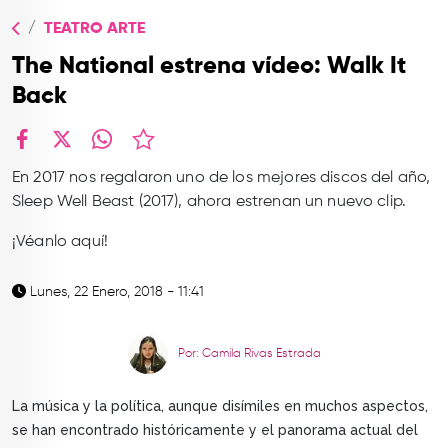
TOP
TEATRO ARTE
QUIÉNES SOMOS
The National estrena vídeo: Walk It
CONTACTO
Back
facebook
X
whatsapp
En 2017 nos regalaron uno de los mejores discos del año,
Sleep Well Beast (2017), ahora estrenan un nuevo clip.
¡Véanlo aquí!
Lunes, 22 Enero, 2018 - 11:41
Por: Camila Rivas Estrada
La música y la política, aunque disímiles en muchos aspectos,
se han encontrado históricamente y el panorama actual del