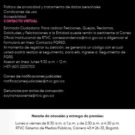
Política de privacidad y tratamiento de datos personales
Condiciones de uso
Accesibilidad
CONTACTO VIRTUAL
Estimado Ciudadano: Para radicar Peticiones, Quejas, Reclamos,
Solicitudes y Felicitaciones a la Entidad puede remitir lo pertinente al Correo
Oficial Institucional de RTVC
correspondencia@rtvc.gov.co
o diligenciar el
formulario en línea:
Contacto PQRSD.
Al momento de registrar su petición, se generará un código con el cual
usted podrá realizar el seguimiento, para ello, ingrese a:
Seguimiento de
PQRS
Asesor en línea: lunes 9:30 a.m. - 12 m.
(+57) (601) 2200700
Correo de notificaciones judiciales:
notificacionesjudiciales@rtvc.gov.co
Denuncias por actos de corrupción:
soytransparente@rtvc.gov.co
Horario de atención y entrega de premios:
Lunes a viernes de 8:30 a.m. a 1 p.m. y de 2:30 p.m. a 4:30 p.m.
RTVC Sistema de Medios Públicos, Carrera 45 # 26-33, Bogotá.