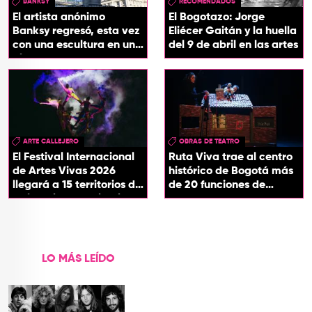
BANKSY
RECOMENDADOS
El artista anónimo
El Bogotazo: Jorge
Banksy regresó, esta vez
Eliécer Gaitán y la huella
con una escultura en una
del 9 de abril en las artes
plaza de Londres
ARTE CALLEJERO
OBRAS DE TEATRO
El Festival Internacional
Ruta Viva trae al centro
de Artes Vivas 2026
histórico de Bogotá más
llegará a 15 territorios de
de 20 funciones de
Colombia con ‘Circuitos
teatro
Vivos’
LO MÁS LEÍDO