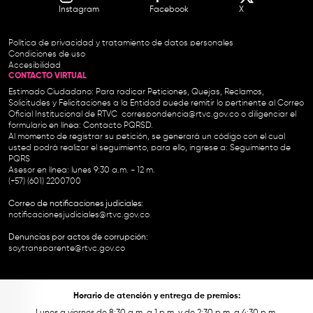
Instagram
Facebook
X
Política de privacidad y tratamiento de datos personales
Condiciones de uso
Accesibilidad
CONTACTO VIRTUAL
Estimado Ciudadano: Para radicar Peticiones, Quejas, Reclamos,
Solicitudes y Felicitaciones a la Entidad puede remitir lo pertinente al Correo
Oficial Institucional de RTVC
correspondencia@rtvc.gov.co
o diligenciar el
formulario en línea:
Contacto PQRSD.
Al momento de registrar su petición, se generará un código con el cual
usted podrá realizar el seguimiento, para ello, ingrese a:
Seguimiento de
PQRS
Asesor en línea: lunes 9:30 a.m. - 12 m.
(+57) (601) 2200700
Correo de notificaciones judiciales:
notificacionesjudiciales@rtvc.gov.co
Denuncias por actos de corrupción:
soytransparente@rtvc.gov.co
Horario de atención y entrega de premios:
Lunes a viernes de 8:30 a.m. a 1 p.m. y de 2:30 p.m. a 4:30 p.m.