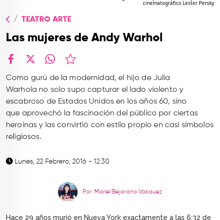
cinematográfico Lester Persky
TOP
TEATRO ARTE
QUIÉNES SOMOS
Las mujeres de Andy Warhol
CONTACTO
facebook
X
whatsapp
Como gurú de la modernidad, el hijo de Julia
Warhola
no solo s
upo capturar el lado violento y
escabroso de Estados Unidos
en los años 60, sino
que
aprovechó la fascinación del pú
blico por ciertas
heroínas y las convirtió con estilo propio en casi símbolos
religiosos.
Lunes, 22 Febrero, 2016 - 12:30
Por: Mariel Bejarano Vásquez
Hace 29 años murió en Nueva York exactamente a las 6:32 de