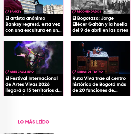
BANKSY
RECOMENDADOS
El artista anónimo
El Bogotazo: Jorge
Banksy regresó, esta vez
Eliécer Gaitán y la huella
con una escultura en una
del 9 de abril en las artes
plaza de Londres
ARTE CALLEJERO
OBRAS DE TEATRO
El Festival Internacional
Ruta Viva trae al centro
de Artes Vivas 2026
histórico de Bogotá más
llegará a 15 territorios de
de 20 funciones de
Colombia con ‘Circuitos
teatro
Vivos’
LO MÁS LEÍDO