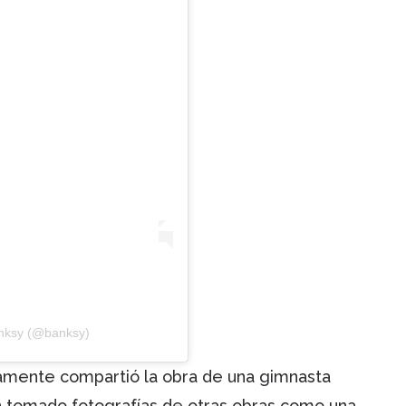
anksy (@banksy)
amente compartió la obra de una gimnasta
 tomado fotografías de otras obras como una