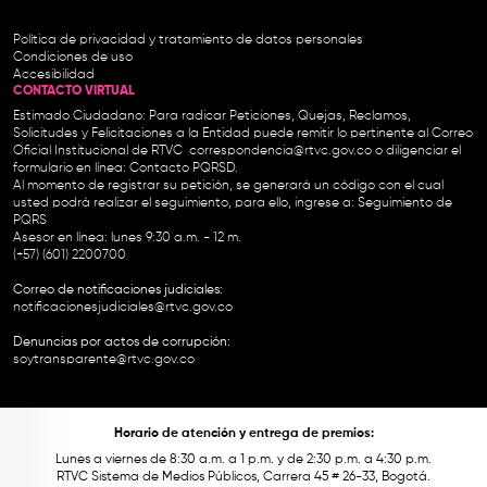
Política de privacidad y tratamiento de datos personales
Condiciones de uso
Accesibilidad
CONTACTO VIRTUAL
Estimado Ciudadano: Para radicar Peticiones, Quejas, Reclamos,
Solicitudes y Felicitaciones a la Entidad puede remitir lo pertinente al Correo
Oficial Institucional de RTVC
correspondencia@rtvc.gov.co
o diligenciar el
formulario en línea:
Contacto PQRSD.
Al momento de registrar su petición, se generará un código con el cual
usted podrá realizar el seguimiento, para ello, ingrese a:
Seguimiento de
PQRS
Asesor en línea: lunes 9:30 a.m. - 12 m.
(+57) (601) 2200700
Correo de notificaciones judiciales:
notificacionesjudiciales@rtvc.gov.co
Denuncias por actos de corrupción:
soytransparente@rtvc.gov.co
Horario de atención y entrega de premios:
Lunes a viernes de 8:30 a.m. a 1 p.m. y de 2:30 p.m. a 4:30 p.m.
RTVC Sistema de Medios Públicos, Carrera 45 # 26-33, Bogotá.