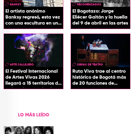
BANKSY
RECOMENDADOS
El artista anónimo
El Bogotazo: Jorge
Banksy regresó, esta vez
Eliécer Gaitán y la huella
con una escultura en una
del 9 de abril en las artes
plaza de Londres
ARTE CALLEJERO
OBRAS DE TEATRO
El Festival Internacional
Ruta Viva trae al centro
de Artes Vivas 2026
histórico de Bogotá más
llegará a 15 territorios de
de 20 funciones de
Colombia con ‘Circuitos
teatro
Vivos’
LO MÁS LEÍDO