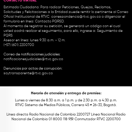
CONTACTO VIRTUAL
Estimado Ciudadano: Para radicar Peticiones, Quejas, Reclamos,
Solicitudes y Felicitaciones a la Entidad puede remitir lo pertinente al Correo
Oficial Institucional de RTVC
correspondencia@rtvc.gov.co
o diligenciar el
formulario en línea:
Contacto PQRSD.
Al momento de registrar su petición, se generará un código con el cual
usted podrá realizar el seguimiento, para ello, ingrese a:
Seguimiento de
PQRS
Asesor en línea: lunes 9:30 a.m. - 12 m.
(+57) (601) 2200700
Correo de notificaciones judiciales:
notificacionesjudiciales@rtvc.gov.co
Denuncias por actos de corrupción:
soytransparente@rtvc.gov.co
Horario de atención y entrega de premios:
Lunes a viernes de 8:30 a.m. a 1 p.m. y de 2:30 p.m. a 4:30 p.m.
RTVC Sistema de Medios Públicos, Carrera 45 # 26-33, Bogotá.
Línea directa Radio Nacional de Colombia 2200727 Línea Nacional Radio
Nacional de Colombia 01 8000 118 959. Conmutador RTVC 2200700