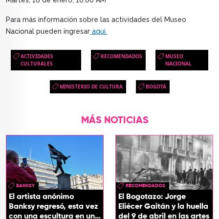
Martes, 16 de enero, 10:00 AM
Para más información sobre las actividades del Museo
Nacional pueden ingresar
aquí.
ACTIVIDADES
RECOMENDADOS
MUSEO
CULTURALES
NACIONAL
MINISTERIO DE CULTURA
BOGOTÁ
MÁS NOTICIAS
BANKSY
RECOMENDADOS
El artista anónimo
El Bogotazo: Jorge
Banksy regresó, esta vez
Eliécer Gaitán y la huella
con una escultura en una
del 9 de abril en las artes