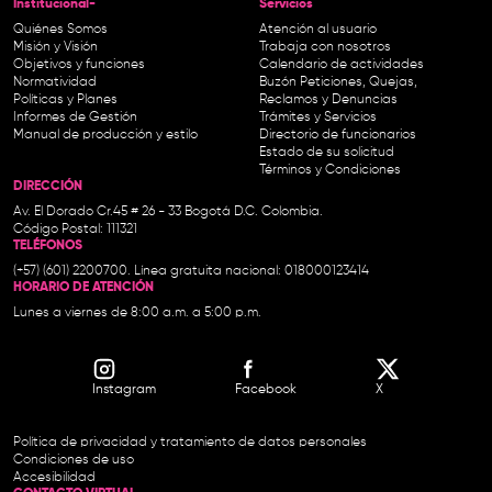
Institucional-
Servicios
Quiénes Somos
Atención al usuario
Misión y Visión
Trabaja con nosotros
Objetivos y funciones
Calendario de actividades
Normatividad
Buzón Peticiones, Quejas,
Políticas y Planes
Reclamos y Denuncias
Informes de Gestión
Trámites y Servicios
Manual de producción y estilo
Directorio de funcionarios
Estado de su solicitud
Términos y Condiciones
DIRECCIÓN
Av. El Dorado Cr.45 # 26 - 33 Bogotá D.C. Colombia.
Código Postal: 111321
TELÉFONOS
(+57) (601) 2200700. Línea gratuita nacional: 018000123414
HORARIO DE ATENCIÓN
Lunes a viernes de 8:00 a.m. a 5:00 p.m.
Instagram
Facebook
X
Política de privacidad y tratamiento de datos personales
Condiciones de uso
Accesibilidad