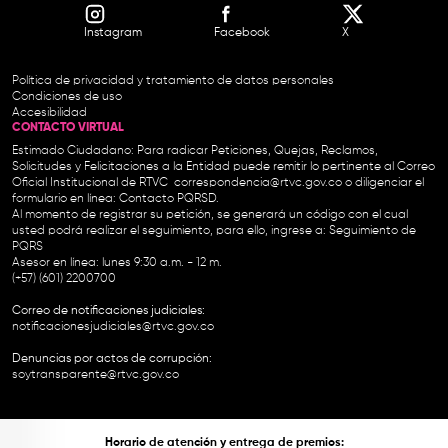
Instagram
Facebook
X
Política de privacidad y tratamiento de datos personales
Condiciones de uso
Accesibilidad
CONTACTO VIRTUAL
Estimado Ciudadano: Para radicar Peticiones, Quejas, Reclamos,
Solicitudes y Felicitaciones a la Entidad puede remitir lo pertinente al Correo
Oficial Institucional de RTVC
correspondencia@rtvc.gov.co
o diligenciar el
formulario en línea:
Contacto PQRSD.
Al momento de registrar su petición, se generará un código con el cual
usted podrá realizar el seguimiento, para ello, ingrese a:
Seguimiento de
PQRS
Asesor en línea: lunes 9:30 a.m. - 12 m.
(+57) (601) 2200700
Correo de notificaciones judiciales:
notificacionesjudiciales@rtvc.gov.co
Denuncias por actos de corrupción:
soytransparente@rtvc.gov.co
Horario de atención y entrega de premios: