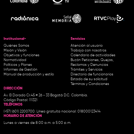
Institucional-
Servicios
Quiénes Somos
Atención al usuario
Misión y Visión
Trabaja con nosotros
Objetivos y funciones
Calendario de actividades
Normatividad
Buzón Peticiones, Quejas,
Políticas y Planes
Reclamos y Denuncias
Informes de Gestión
Trámites y Servicios
Manual de producción y estilo
Directorio de funcionarios
Estado de su solicitud
Términos y Condiciones
DIRECCIÓN
Av. El Dorado Cr.45 # 26 - 33 Bogotá D.C. Colombia.
Código Postal: 111321
TELÉFONOS
(+57) (601) 2200700. Línea gratuita nacional: 018000123414
HORARIO DE ATENCIÓN
Lunes a viernes de 8:00 a.m. a 5:00 p.m.