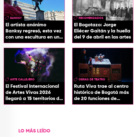
BANKSY
RECOMENDADOS
El artista anónimo
El Bogotazo: Jorge
Banksy regresó, esta vez
Eliécer Gaitán y la huella
con una escultura en una
del 9 de abril en las artes
plaza de Londres
ARTE CALLEJERO
OBRAS DE TEATRO
El Festival Internacional
Ruta Viva trae al centro
de Artes Vivas 2026
histórico de Bogotá más
llegará a 15 territorios de
de 20 funciones de
Colombia con ‘Circuitos
teatro
Vivos’
LO MÁS LEÍDO