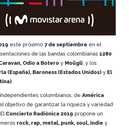
019
este próximo
7 de septiembre
en el
esentaciones de las bandas colombianas
1280
Caravan, Odio a Botero
y
Moügli
, y los
la (España), Baroness (Estados Unidos)
y
El
tina)
.
as independientes colombianos, de
América
l objetivo de garantizar la riqueza y variedad
 El
Concierto Radiónica 2019
propone un
géneros
rock, rap, metal, punk, soul, indie
y