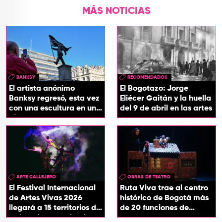
MÁS NOTICIAS
BANKSY
RECOMENDADOS
El artista anónimo
El Bogotazo: Jorge
Banksy regresó, esta vez
Eliécer Gaitán y la huella
con una escultura en una
del 9 de abril en las artes
plaza de Londres
ARTE CALLEJERO
OBRAS DE TEATRO
El Festival Internacional
Ruta Viva trae al centro
de Artes Vivas 2026
histórico de Bogotá más
llegará a 15 territorios de
de 20 funciones de
Colombia con ‘Circuitos
teatro