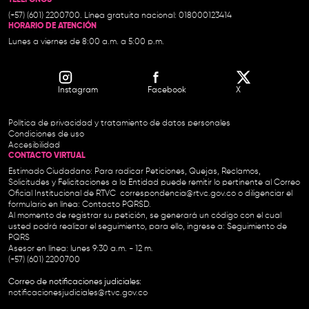
(+57) (601) 2200700. Línea gratuita nacional: 018000123414
HORARIO DE ATENCIÓN
Lunes a viernes de 8:00 a.m. a 5:00 p.m.
Instagram
Facebook
X
Política de privacidad y tratamiento de datos personales
Condiciones de uso
Accesibilidad
CONTACTO VIRTUAL
Estimado Ciudadano: Para radicar Peticiones, Quejas, Reclamos,
Solicitudes y Felicitaciones a la Entidad puede remitir lo pertinente al Correo
Oficial Institucional de RTVC
correspondencia@rtvc.gov.co
o diligenciar el
formulario en línea:
Contacto PQRSD.
Al momento de registrar su petición, se generará un código con el cual
usted podrá realizar el seguimiento, para ello, ingrese a:
Seguimiento de
PQRS
Asesor en línea: lunes 9:30 a.m. - 12 m.
(+57) (601) 2200700
Correo de notificaciones judiciales:
notificacionesjudiciales@rtvc.gov.co