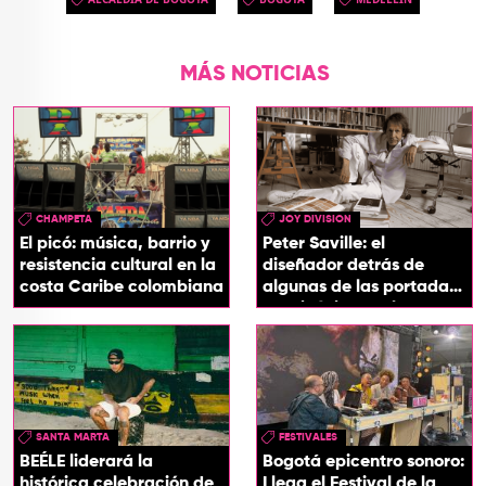
MÁS NOTICIAS
CHAMPETA
JOY DIVISION
El picó: música, barrio y
Peter Saville: el
resistencia cultural en la
diseñador detrás de
costa Caribe colombiana
algunas de las portadas
más icónicas del rock
SANTA MARTA
FESTIVALES
BEÉLE liderará la
Bogotá epicentro sonoro:
histórica celebración de
Llega el Festival de la