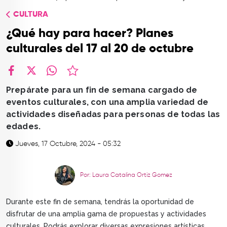
TOP
CULTURA
QUIÉNES SOMOS
¿Qué hay para hacer? Planes
CONTACTO
culturales del 17 al 20 de octubre
facebook
X
whatsapp
Prepárate para un fin de semana cargado de
eventos culturales, con una amplia variedad de
actividades diseñadas para personas de todas las
edades.
Jueves, 17 Octubre, 2024 - 05:32
Por: Laura Catalina Ortiz Gomez
Durante este fin de semana, tendrás la oportunidad de
disfrutar de una amplia gama de propuestas y actividades
culturales. Podrás explorar diversas expresiones artísticas,