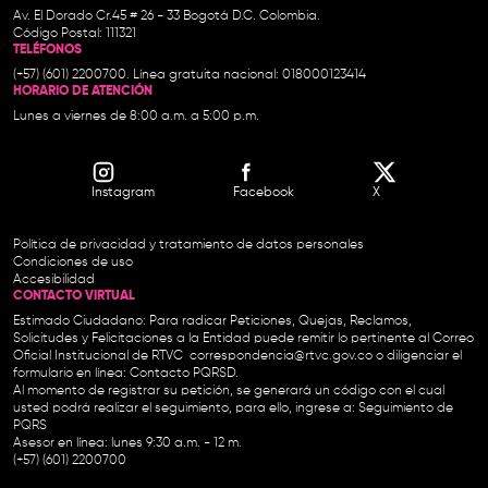
Av. El Dorado Cr.45 # 26 - 33 Bogotá D.C. Colombia.
Código Postal: 111321
TELÉFONOS
(+57) (601) 2200700. Línea gratuita nacional: 018000123414
HORARIO DE ATENCIÓN
Lunes a viernes de 8:00 a.m. a 5:00 p.m.
Instagram
Facebook
X
Política de privacidad y tratamiento de datos personales
Condiciones de uso
Accesibilidad
CONTACTO VIRTUAL
Estimado Ciudadano: Para radicar Peticiones, Quejas, Reclamos,
Solicitudes y Felicitaciones a la Entidad puede remitir lo pertinente al Correo
Oficial Institucional de RTVC
correspondencia@rtvc.gov.co
o diligenciar el
formulario en línea:
Contacto PQRSD.
Al momento de registrar su petición, se generará un código con el cual
usted podrá realizar el seguimiento, para ello, ingrese a:
Seguimiento de
PQRS
Asesor en línea: lunes 9:30 a.m. - 12 m.
(+57) (601) 2200700