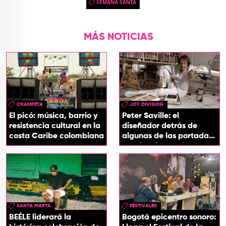
SEMANA SANTA
MÁS NOTICIAS
CHAMPETA
JOY DIVISION
El picó: música, barrio y
Peter Saville: el
resistencia cultural en la
diseñador detrás de
costa Caribe colombiana
algunas de las portadas
más icónicas del rock
SANTA MARTA
FESTIVALES
BEÉLE liderará la
Bogotá epicentro sonoro: