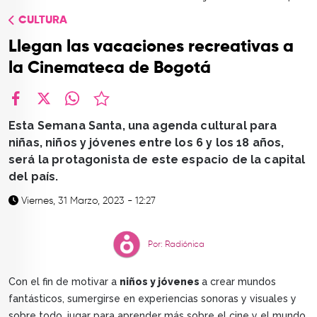
TOP
CULTURA
QUIÉNES SOMOS
Llegan las vacaciones recreativas a
CONTACTO
la Cinemateca de Bogotá
facebook
X
whatsapp
Esta Semana Santa, una agenda cultural para
niñas, niños y jóvenes entre los 6 y los 18 años,
será la protagonista de este espacio de la capital
del país.
Viernes, 31 Marzo, 2023 - 12:27
Por: Radiónica
Con el fin de motivar a
niños y jóvenes
a crear mundos
fantásticos, sumergirse en experiencias sonoras y visuales y
sobre todo, jugar para aprender más sobre el cine y el mundo