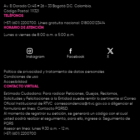
Av. El Dorado Cr.45 # 26 - 33 Bogotá D.C. Colombia.
Código Postal: 111321
TELÉFONOS
(+57) (601) 2200700. Línea gratuita nacional: 018000123414
HORARIO DE ATENCIÓN
Lunes a viernes de 8:00 a.m. a 5:00 p.m.
Instagram
Facebook
X
Política de privacidad y tratamiento de datos personales
Condiciones de uso
Accesibilidad
CONTACTO VIRTUAL
Estimado Ciudadano: Para radicar Peticiones, Quejas, Reclamos,
Solicitudes y Felicitaciones a la Entidad puede remitir lo pertinente al Correo
Oficial Institucional de RTVC
correspondencia@rtvc.gov.co
o diligenciar el
formulario en línea:
Contacto PQRSD.
Al momento de registrar su petición, se generará un código con el cual
usted podrá realizar el seguimiento, para ello, ingrese a:
Seguimiento de
PQRS
Asesor en línea: lunes 9:30 a.m. - 12 m.
(+57) (601) 2200700