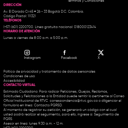
Términos y Condiciones
DIRECCIÓN
Av. El Dorado Cr.45 # 26 - 33 Bogotá D.C. Colombia.
Código Postal: 111321
TELÉFONOS
(+57) (601) 2200700. Línea gratuita nacional: 018000123414
HORARIO DE ATENCIÓN
Lunes a viernes de 8:00 a.m. a 5:00 p.m.
Instagram
Facebook
X
Política de privacidad y tratamiento de datos personales
Condiciones de uso
Accesibilidad
CONTACTO VIRTUAL
Estimado Ciudadano: Para radicar Peticiones, Quejas, Reclamos,
Solicitudes y Felicitaciones a la Entidad puede remitir lo pertinente al Correo
Oficial Institucional de RTVC
correspondencia@rtvc.gov.co
o diligenciar el
formulario en línea:
Contacto PQRSD.
Al momento de registrar su petición, se generará un código con el cual
usted podrá realizar el seguimiento, para ello, ingrese a:
Seguimiento de
PQRS
Asesor en línea: lunes 9:30 a.m. - 12 m.