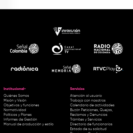
Institucional-
Servicios
Quiénes Somos
Atención al usuario
Misión y Visión
Trabaja con nosotros
Objetivos y funciones
Calendario de actividades
Normatividad
Buzón Peticiones, Quejas,
Políticas y Planes
Reclamos y Denuncias
Informes de Gestión
Trámites y Servicios
Manual de producción y estilo
Directorio de funcionarios
Estado de su solicitud