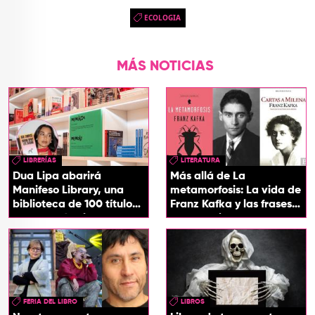
ECOLOGIA
MÁS NOTICIAS
LIBRERÍAS
LITERATURA
Dua Lipa abarirá
Más allá de La
Manifeso Library, una
metamorfosis: La vida de
biblioteca de 100 títulos
Franz Kafka y las frases
que desafían la censura
que definieron su
y el poder
universo literario
FERIA DEL LIBRO
LIBROS