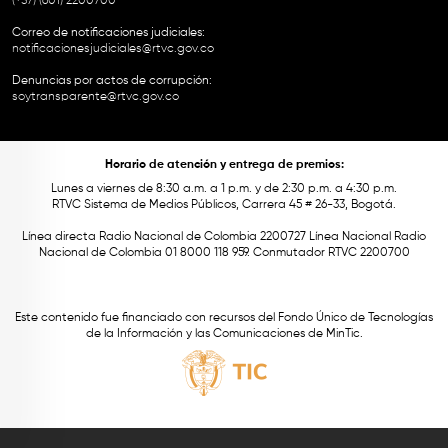
(+57) (601) 2200700
Correo de notificaciones judiciales:
notificacionesjudiciales@rtvc.gov.co
Denuncias por actos de corrupción:
soytransparente@rtvc.gov.co
Horario de atención y entrega de premios:
Lunes a viernes de 8:30 a.m. a 1 p.m. y de 2:30 p.m. a 4:30 p.m.
RTVC Sistema de Medios Públicos, Carrera 45 # 26-33, Bogotá.
Línea directa Radio Nacional de Colombia 2200727 Línea Nacional Radio
Nacional de Colombia 01 8000 118 959. Conmutador RTVC 2200700
Este contenido fue financiado con recursos del Fondo Único de Tecnologías
de la Información y las Comunicaciones de MinTic.