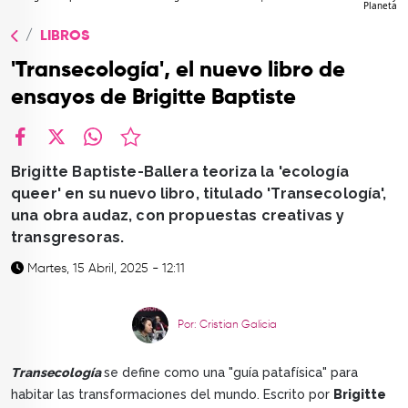
Planeta
TOP
LIBROS
QUIÉNES SOMOS
'Transecología', el nuevo libro de
CONTACTO
ensayos de Brigitte Baptiste
facebook
X
whatsapp
Brigitte Baptiste-Ballera teoriza la 'ecología
queer' en su nuevo libro, titulado 'Transecología',
una obra audaz, con propuestas creativas y
transgresoras.
Martes, 15 Abril, 2025 - 12:11
Por: Cristian Galicia
Transecología
se define como una "guía patafísica" para
habitar las transformaciones del mundo. Escrito por
Brigitte