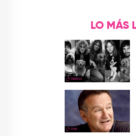
LO MÁS 
PERROS
CINE