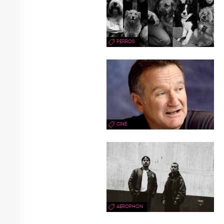
PERROS
CINE
AEROPHON