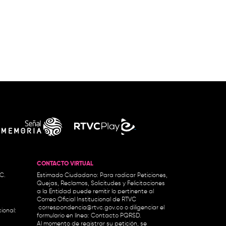
CONTACTO VIRTUAL
.C.
Estimado Ciudadano: Para radicar Peticiones,
Quejas, Reclamos, Solicitudes y Felicitaciones
a la Entidad puede remitir lo pertinente al
Correo Oficial Institucional de RTVC
correspondencia@rtvc.gov.co
o diligenciar el
ional:
formulario en línea:
Contacto PQRSD.
Al momento de registrar su petición, se