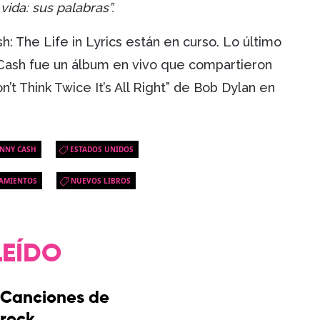
ida: sus palabras”.
: The Life in Lyrics están en curso. Lo último
a Cash fue un álbum en vivo que compartieron
’t Think Twice It’s All Right” de Bob Dylan en
NNY CASH
ESTADOS UNIDOS
AMIENTOS
NUEVOS LIBROS
LEÍDO
Canciones de
rock