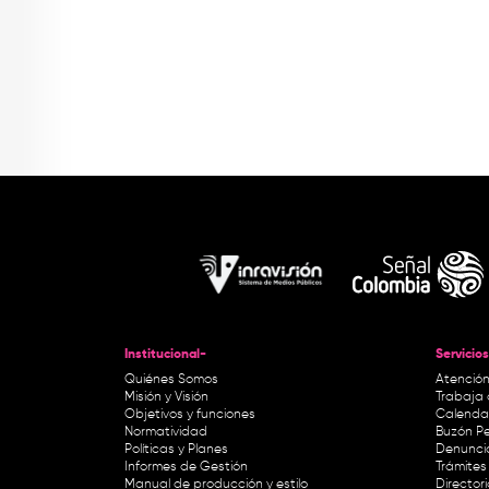
Institucional-
Servicios
Quiénes Somos
Atención
Misión y Visión
Trabaja 
Objetivos y funciones
Calendar
Normatividad
Buzón Pe
Políticas y Planes
Denunci
Informes de Gestión
Trámites 
Manual de producción y estilo
Director