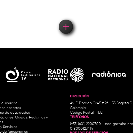
concierto
DIRECCIÓN
 al usuario
Av. El Dorado Cr.45 # 26 - 33 Bogotá D
con nosotros
Colombia.
io de actividades
Código Postal: 111321
TELÉFONOS
ticiones, Quejas, Reclamos y
as
(+57) (601) 2200700. Línea gratuita nac
y Servicios
018000123414
io de funcionarios