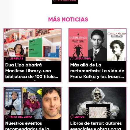
MÁS NOTICIAS
LIBRERÍAS
LITERATURA
Dua Lipa abarirá
Más allá de La
Manifeso Library, una
metamorfosis: La vida de
biblioteca de 100 títulos
Franz Kafka y las frases
que desafían la censura
que definieron su
y el poder
universo literario
FERIA DEL LIBRO
LIBROS
Nuestros eventos
Libros de terror: autores
recomendados de la
esenciales y obras para