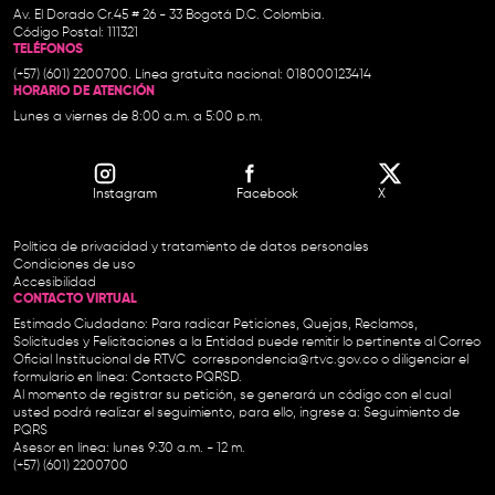
Av. El Dorado Cr.45 # 26 - 33 Bogotá D.C. Colombia.
Código Postal: 111321
TELÉFONOS
(+57) (601) 2200700. Línea gratuita nacional: 018000123414
HORARIO DE ATENCIÓN
Lunes a viernes de 8:00 a.m. a 5:00 p.m.
Instagram
Facebook
X
Política de privacidad y tratamiento de datos personales
Condiciones de uso
Accesibilidad
CONTACTO VIRTUAL
Estimado Ciudadano: Para radicar Peticiones, Quejas, Reclamos,
Solicitudes y Felicitaciones a la Entidad puede remitir lo pertinente al Correo
Oficial Institucional de RTVC
correspondencia@rtvc.gov.co
o diligenciar el
formulario en línea:
Contacto PQRSD.
Al momento de registrar su petición, se generará un código con el cual
usted podrá realizar el seguimiento, para ello, ingrese a:
Seguimiento de
PQRS
Asesor en línea: lunes 9:30 a.m. - 12 m.
(+57) (601) 2200700