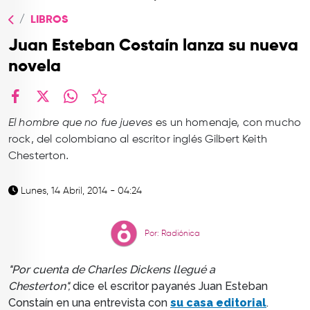
TOP
LIBROS
QUIÉNES SOMOS
Juan Esteban Costaín lanza su nueva
CONTACTO
novela
facebook
X
whatsapp
El hombre que no fue jueves
es un homenaje, con mucho
rock, del colombiano al escritor inglés Gilbert Keith
Chesterton
.
Lunes, 14 Abril, 2014 - 04:24
Por: Radiónica
"Por cuenta de Charles Dickens llegué a
Chesterton",
dice el escritor payanés Juan Esteban
Constaín en una entrevista con
su casa editorial
.