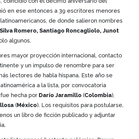
, coincidió con el décimo aniversario del
ió en ese entonces a 39 escritores menores
 latinoamericanos, de donde salieron nombres
 Silva Romero, Santiago Roncagliolo, Junot
olo algunos.
autores mayor proyección internacional, contacto
continente y un impulso de renombre para ser
 más lectores de habla hispana. Este año se
tinoamérica a la lista, por convocatoria
l fue hecha por
Darío Jaramillo
(
Colombia
),
llosa
(
México
). Los requisitos para postularse,
nos un libro de ficción publicado y adjuntar
ia.