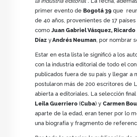
la industria editorial”
. La fecha, además
primer evento de
Bogotá 39
que reun
de 40 años, provenientes de 17 países
como
Juan Gabriel Vásquez, Ricardo
Díaz
y
Andrés Neuman
, por nombrar s
Estar en esta lista le significó a los 
con la industria editorial de todo el 
publicados fuera de su país y llegar a
postularon más de 200 escritores de La
abierta a editoriales. La selección fina
Leila Guerriero
(
Cuba
) y
Carmen Bou
aparte de la edad, eran tener por lo me
una biografía y fragmento de referenc