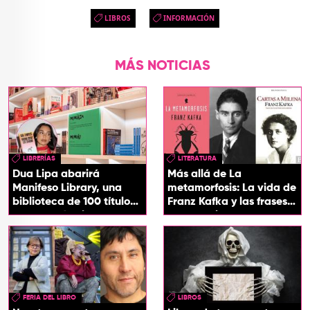
LIBROS
INFORMACIÓN
MÁS NOTICIAS
LIBRERÍAS
LITERATURA
Dua Lipa abarirá
Más allá de La
Manifeso Library, una
metamorfosis: La vida de
biblioteca de 100 títulos
Franz Kafka y las frases
que desafían la censura
que definieron su
y el poder
universo literario
FERIA DEL LIBRO
LIBROS