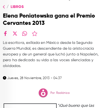
TOP
LIBROS
QUIÉNES SOMOS
Elena Poniatowska gana el Premio
CONTACTO
Cervantes 2013
facebook
X
whatsapp
La escritora, exiliada en México desde la Segunda
Guerra Mundial, es descendiente de la aristocracia
europea y de un general que luchó junto a Napoleón,
pero ha dedicado su vida a las voces silenciadas y
olvidadas.
Jueves, 28 Noviembre, 2013 - 04:37
Por: Radiónica
“¡Qué bueno que las