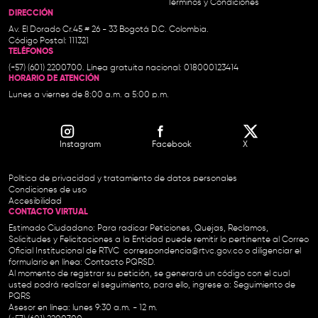
Términos y Condiciones
DIRECCIÓN
Av. El Dorado Cr.45 # 26 - 33 Bogotá D.C. Colombia.
Código Postal: 111321
TELÉFONOS
(+57) (601) 2200700. Línea gratuita nacional: 018000123414
HORARIO DE ATENCIÓN
Lunes a viernes de 8:00 a.m. a 5:00 p.m.
Instagram
Facebook
X
Política de privacidad y tratamiento de datos personales
Condiciones de uso
Accesibilidad
CONTACTO VIRTUAL
Estimado Ciudadano: Para radicar Peticiones, Quejas, Reclamos,
Solicitudes y Felicitaciones a la Entidad puede remitir lo pertinente al Correo
Oficial Institucional de RTVC
correspondencia@rtvc.gov.co
o diligenciar el
formulario en línea:
Contacto PQRSD.
Al momento de registrar su petición, se generará un código con el cual
usted podrá realizar el seguimiento, para ello, ingrese a:
Seguimiento de
PQRS
Asesor en línea: lunes 9:30 a.m. - 12 m.