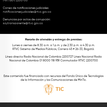
(+57) (601) 2200700
Correo de notificaciones judiciales:
notificacionesjudiciales@rtvc.gov.co
Denuncias por actos de corrupción:
soytransparente@rtvc.gov.co
Horario de atención y entrega de premios:
Lunes a viernes de 8:30 a.m. a 1 p.m. y de 2:30 p.m. a 4:30 p.m.
RTVC Sistema de Medios Públicos, Carrera 45 # 26-33, Bogotá.
Línea directa Radio Nacional de Colombia 2200727 Línea Nacional Radio
Nacional de Colombia 01 8000 118 959. Conmutador RTVC 2200700
Este contenido fue financiado con recursos del Fondo Único de Tecnologías
de la Información y las Comunicaciones de MinTic.