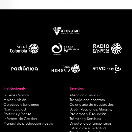
Institucional-
Servicios
Quiénes Somos
Atención al usuario
Misión y Visión
Trabaja con nosotros
Objetivos y funciones
Calendario de actividades
Normatividad
Buzón Peticiones, Quejas,
Políticas y Planes
Reclamos y Denuncias
Informes de Gestión
Trámites y Servicios
Manual de producción y estilo
Directorio de funcionarios
Estado de su solicitud