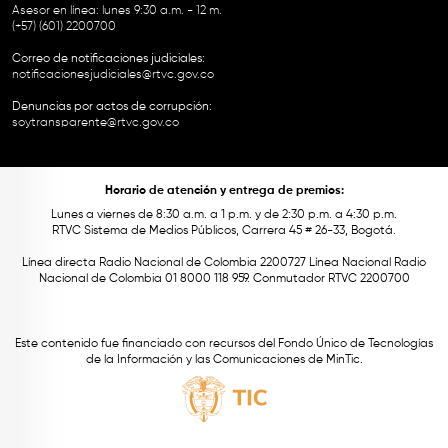
Asesor en línea: lunes 9:30 a.m. - 12 m.
(+57) (601) 2200700
Correo de notificaciones judiciales:
notificacionesjudiciales@rtvc.gov.co
Denuncias por actos de corrupción:
soytransparente@rtvc.gov.co
Horario de atención y entrega de premios:
Lunes a viernes de 8:30 a.m. a 1 p.m. y de 2:30 p.m. a 4:30 p.m.
RTVC Sistema de Medios Públicos, Carrera 45 # 26-33, Bogotá.
Línea directa Radio Nacional de Colombia 2200727 Línea Nacional Radio
Nacional de Colombia 01 8000 118 959. Conmutador RTVC 2200700
Este contenido fue financiado con recursos del Fondo Único de Tecnologías
de la Información y las Comunicaciones de MinTic.