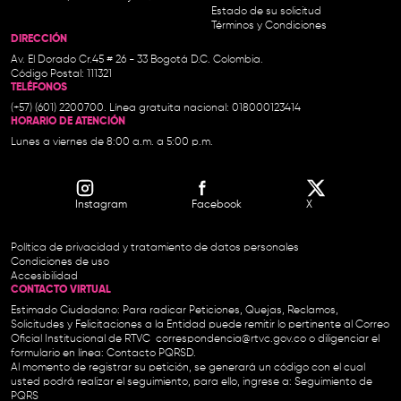
Estado de su solicitud
Términos y Condiciones
DIRECCIÓN
Av. El Dorado Cr.45 # 26 - 33 Bogotá D.C. Colombia.
Código Postal: 111321
TELÉFONOS
(+57) (601) 2200700. Línea gratuita nacional: 018000123414
HORARIO DE ATENCIÓN
Lunes a viernes de 8:00 a.m. a 5:00 p.m.
Instagram
Facebook
X
Política de privacidad y tratamiento de datos personales
Condiciones de uso
Accesibilidad
CONTACTO VIRTUAL
Estimado Ciudadano: Para radicar Peticiones, Quejas, Reclamos,
Solicitudes y Felicitaciones a la Entidad puede remitir lo pertinente al Correo
Oficial Institucional de RTVC
correspondencia@rtvc.gov.co
o diligenciar el
formulario en línea:
Contacto PQRSD.
Al momento de registrar su petición, se generará un código con el cual
usted podrá realizar el seguimiento, para ello, ingrese a:
Seguimiento de
PQRS