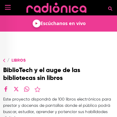
Pasar al contenido principal
NOTICIAS
Escúchanos en vivo
MÚSICA
ARTISTAS
MUNDO GEEK
COLOMBIANOS
TECNOLOGÍA
CULTURA
ARTISTAS
INTERNACIONALES
VIDEO JUEGOS
CINE Y SERIES
PODCAST
ENTREVISTAS
LIBROS
COMICS Y ANIME
ANÁLISIS
CHEVERE PENSAR EN
CALENDARIO DE
BiblioTech y el auge de las
VOZ ALTA
EVENTOS
GADGETS
LIBROS
bibliotecas sin libros
RECODIFICA
PROGRAMACIÓN
MÁS DE RADIÓNICA
DEPORTES
ROCK AND ROLL RADIO
ACTIVIDADES
VIDEOS
facebook
X
whatsapp
TEATRO Y ARTE
AGENDA
ESPECIALES
Este proyecto dispondrá de 100 libros electrónicos para
prestar y docenas de pantallas donde el público podrá
FRECUENCIAS
buscar, estudiar, aprender y potenciar sus habilidades