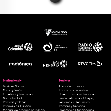
Institucional-
Servicios
Quiénes Somos
Atención al usuario
Misión y Visión
Trabaja con nosotros
Objetivos y funciones
Calendario de actividades
Normatividad
Buzón Peticiones, Quejas,
Políticas y Planes
Reclamos y Denuncias
Informes de Gestión
Trámites y Servicios
Manual de producción y estilo
Directorio de funcionarios