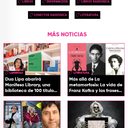
LIBROS
INFORMACIÓN
LIBROS RADIÓNICA
CONECTOR RADIÓNICA
LITERATURA
MÁS NOTICIAS
LIBRERÍAS
LITERATURA
Dua Lipa abarirá
Más allá de La
Manifeso Library, una
metamorfosis: La vida de
biblioteca de 100 títulos
Franz Kafka y las frases
que desafían la censura
que definieron su
y el poder
universo literario