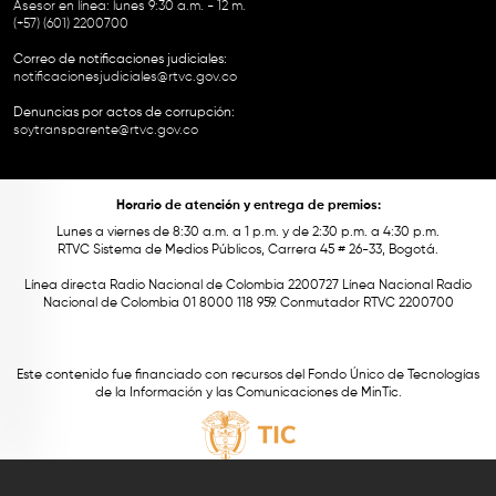
Asesor en línea: lunes 9:30 a.m. - 12 m.
(+57) (601) 2200700
Correo de notificaciones judiciales:
notificacionesjudiciales@rtvc.gov.co
Denuncias por actos de corrupción:
soytransparente@rtvc.gov.co
Horario de atención y entrega de premios:
Lunes a viernes de 8:30 a.m. a 1 p.m. y de 2:30 p.m. a 4:30 p.m.
RTVC Sistema de Medios Públicos, Carrera 45 # 26-33, Bogotá.
Línea directa Radio Nacional de Colombia 2200727 Línea Nacional Radio
Nacional de Colombia 01 8000 118 959. Conmutador RTVC 2200700
Este contenido fue financiado con recursos del Fondo Único de Tecnologías
de la Información y las Comunicaciones de MinTic.