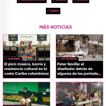
NIÑOS
MÁS NOTICIAS
CHAMPETA
JOY DIVISION
El picó: música, barrio y
Peter Saville: el
resistencia cultural en la
diseñador detrás de
costa Caribe colombiana
algunas de las portadas
más icónicas del rock