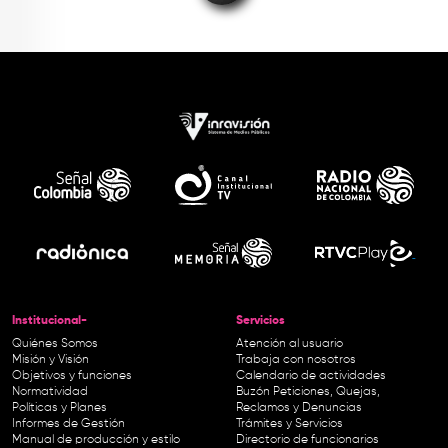
Institucional-
Servicios
Quiénes Somos
Atención al usuario
Misión y Visión
Trabaja con nosotros
Objetivos y funciones
Calendario de actividades
Normatividad
Buzón Peticiones, Quejas,
Políticas y Planes
Reclamos y Denuncias
Informes de Gestión
Trámites y Servicios
Manual de producción y estilo
Directorio de funcionarios