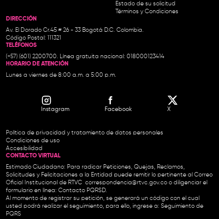
Estado de su solicitud
Términos y Condiciones
DIRECCIÓN
Av. El Dorado Cr.45 # 26 - 33 Bogotá D.C. Colombia.
Código Postal: 111321
TELÉFONOS
(+57) (601) 2200700. Línea gratuita nacional: 018000123414
HORARIO DE ATENCIÓN
Lunes a viernes de 8:00 a.m. a 5:00 p.m.
Instagram
Facebook
X
Política de privacidad y tratamiento de datos personales
Condiciones de uso
Accesibilidad
CONTACTO VIRTUAL
Estimado Ciudadano: Para radicar Peticiones, Quejas, Reclamos,
Solicitudes y Felicitaciones a la Entidad puede remitir lo pertinente al Correo
Oficial Institucional de RTVC
correspondencia@rtvc.gov.co
o diligenciar el
formulario en línea:
Contacto PQRSD.
Al momento de registrar su petición, se generará un código con el cual
usted podrá realizar el seguimiento, para ello, ingrese a:
Seguimiento de
PQRS