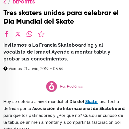
DEPORTES
TOP
Tres skaters unidos para celebrar el
QUIÉNES SOMOS
Día Mundial del Skate
CONTACTO
facebook
X
whatsapp
Invitamos a La Francia Skateboarding y al
vocalista de Ismael Ayende a montar tabla y
probar sus conocimientos.
Viernes, 21 Junio, 2019 - 05:54
Por: Radiónica
Hoy se celebra a nivel mundial el
Día del
Skate
, una fecha
definida por la
Asociación de Internacional de Skateboard
para que los patinadores y ¿Por qué no? Cualquier curioso de
la tabla, se animen a montar y a compartir la fascinación por