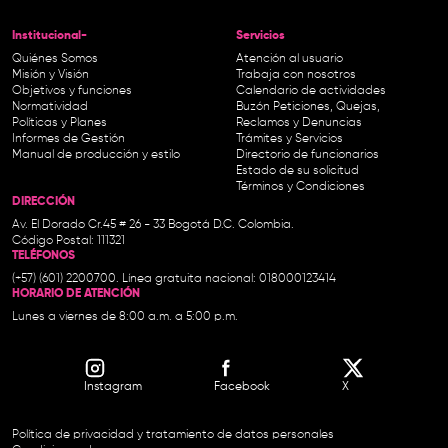
Institucional-
Servicios
Quiénes Somos
Atención al usuario
Misión y Visión
Trabaja con nosotros
Objetivos y funciones
Calendario de actividades
Normatividad
Buzón Peticiones, Quejas,
Políticas y Planes
Reclamos y Denuncias
Informes de Gestión
Trámites y Servicios
Manual de producción y estilo
Directorio de funcionarios
Estado de su solicitud
Términos y Condiciones
DIRECCIÓN
Av. El Dorado Cr.45 # 26 - 33 Bogotá D.C. Colombia.
Código Postal: 111321
TELÉFONOS
(+57) (601) 2200700. Línea gratuita nacional: 018000123414
HORARIO DE ATENCIÓN
Lunes a viernes de 8:00 a.m. a 5:00 p.m.
Instagram
Facebook
X
Política de privacidad y tratamiento de datos personales