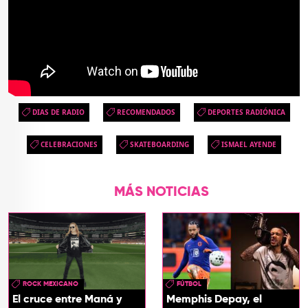
DIAS DE RADIO
RECOMENDADOS
DEPORTES RADIÓNICA
CELEBRACIONES
SKATEBOARDING
ISMAEL AYENDE
MÁS NOTICIAS
ROCK MEXICANO
FÚTBOL
El cruce entre Maná y
Memphis Depay, el