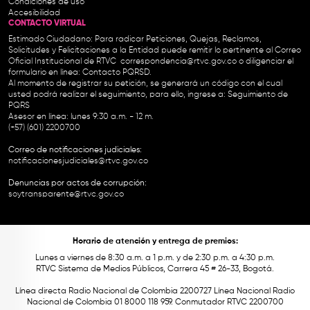
Condiciones de uso
Accesibilidad
CONTACTO VIRTUAL
Estimado Ciudadano: Para radicar Peticiones, Quejas, Reclamos,
Solicitudes y Felicitaciones a la Entidad puede remitir lo pertinente al Correo
Oficial Institucional de RTVC
correspondencia@rtvc.gov.co
o diligenciar el
formulario en línea:
Contacto PQRSD.
Al momento de registrar su petición, se generará un código con el cual
usted podrá realizar el seguimiento, para ello, ingrese a:
Seguimiento de
PQRS
Asesor en línea: lunes 9:30 a.m. - 12 m.
(+57) (601) 2200700
Correo de notificaciones judiciales:
notificacionesjudiciales@rtvc.gov.co
Denuncias por actos de corrupción:
soytransparente@rtvc.gov.co
Horario de atención y entrega de premios:
Lunes a viernes de 8:30 a.m. a 1 p.m. y de 2:30 p.m. a 4:30 p.m.
RTVC Sistema de Medios Públicos, Carrera 45 # 26-33, Bogotá.
Línea directa Radio Nacional de Colombia 2200727 Línea Nacional Radio
Nacional de Colombia 01 8000 118 959. Conmutador RTVC 2200700