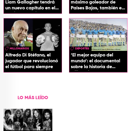
Liam Gallagher tendrá
máximo goleador de
un nuevo capítulo en el
Países Bajos, también es
México vs. Inglaterra
un rapero exitoso
MILLONARIOS
DEPORTES
Alfredo Di Stéfano, el
‘El mejor equipo del
jugador que revolucionó
mundo’: el documental
el fútbol para siempre
sobre la historia de
Millonarios en su época
dorada
LO MÁS LEÍDO