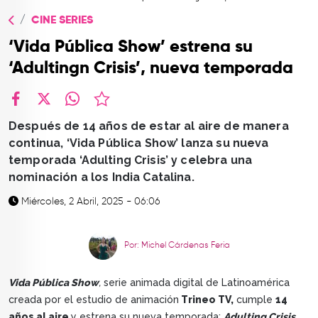
TOP
CINE SERIES
QUIÉNES SOMOS
‘Vida Pública Show’ estrena su
CONTACTO
‘Adultingn Crisis’, nueva temporada
facebook
X
whatsapp
Después de 14 años de estar al aire de manera
continua, ‘Vida Pública Show’ lanza su nueva
temporada ‘Adulting Crisis’ y celebra una
nominación a los India Catalina.
Miércoles, 2 Abril, 2025 - 06:06
Por: Michel Cárdenas Feria
Vida Pública Show
,
serie animada digital de Latinoamérica
creada por el estudio de animación
Trineo TV,
cumple
14
años al aire
y estrena su nueva temporada:
Adulting Crisis
,