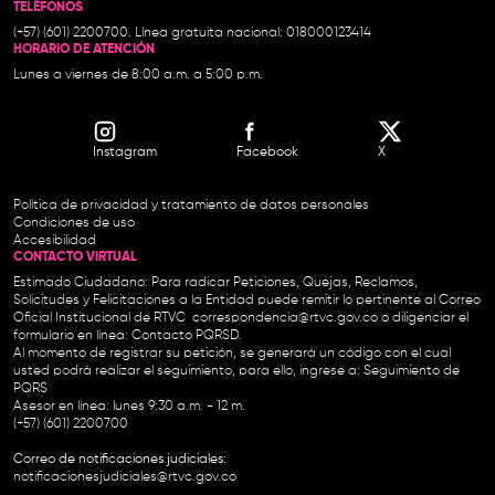
TELÉFONOS
(+57) (601) 2200700. Línea gratuita nacional: 018000123414
HORARIO DE ATENCIÓN
Lunes a viernes de 8:00 a.m. a 5:00 p.m.
Instagram
Facebook
X
Política de privacidad y tratamiento de datos personales
Condiciones de uso
Accesibilidad
CONTACTO VIRTUAL
Estimado Ciudadano: Para radicar Peticiones, Quejas, Reclamos,
Solicitudes y Felicitaciones a la Entidad puede remitir lo pertinente al Correo
Oficial Institucional de RTVC
correspondencia@rtvc.gov.co
o diligenciar el
formulario en línea:
Contacto PQRSD.
Al momento de registrar su petición, se generará un código con el cual
usted podrá realizar el seguimiento, para ello, ingrese a:
Seguimiento de
PQRS
Asesor en línea: lunes 9:30 a.m. - 12 m.
(+57) (601) 2200700
Correo de notificaciones judiciales:
notificacionesjudiciales@rtvc.gov.co