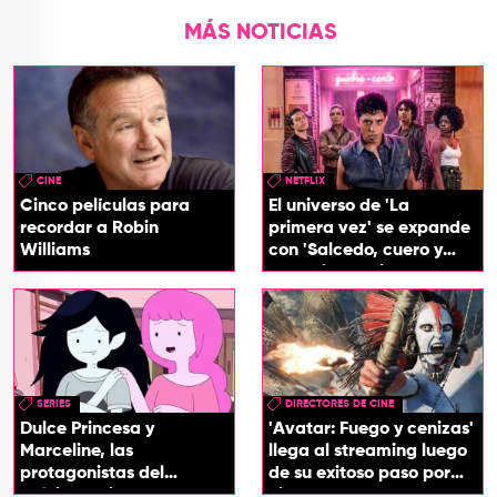
MÁS NOTICIAS
CINE
NETFLIX
Cinco películas para
El universo de 'La
recordar a Robin
primera vez' se expande
Williams
con 'Salcedo, cuero y
boogaloo', spin off
SERIES
DIRECTORES DE CINE
Dulce Princesa y
'Avatar: Fuego y cenizas'
Marceline, las
llega al streaming luego
protagonistas del
de su exitoso paso por
próximo spin-off de 'Hora
cines