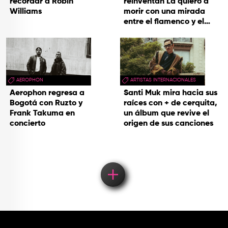
recordar a Robin
reinventan La quiero a
Williams
morir con una mirada
entre el flamenco y el
soul
AEROPHON
ARTISTAS INTERNACIONALES
Aerophon regresa a
Santi Muk mira hacia sus
Bogotá con Ruzto y
raíces con + de cerquita,
Frank Takuma en
un álbum que revive el
concierto
origen de sus canciones