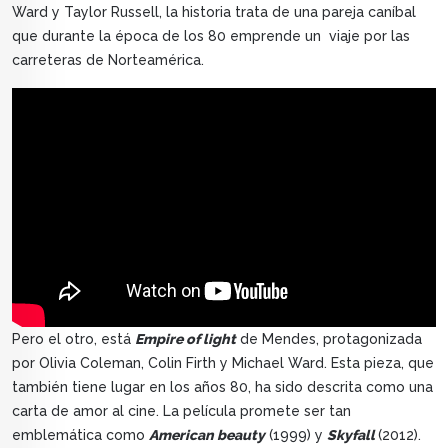
Ward y Taylor Russell, la historia trata de una pareja caníbal
que durante la época de los 80 emprende un viaje por las
carreteras de Norteamérica.
Pero el otro, está
Empire of light
de Mendes, protagonizada
por Olivia Coleman, Colin Firth y Michael Ward. Esta pieza, que
también tiene lugar en los años 80, ha sido descrita como una
carta de amor al cine. La película promete ser tan
emblemática como
American beauty
(1999) y
Skyfall
(2012).