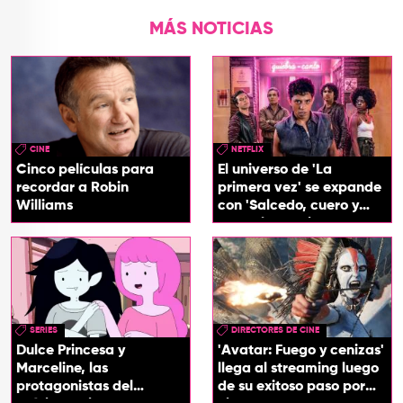
MÁS NOTICIAS
CINE
NETFLIX
Cinco películas para
El universo de 'La
recordar a Robin
primera vez' se expande
Williams
con 'Salcedo, cuero y
boogaloo', spin off
SERIES
DIRECTORES DE CINE
Dulce Princesa y
'Avatar: Fuego y cenizas'
Marceline, las
llega al streaming luego
protagonistas del
de su exitoso paso por