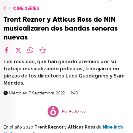
TOP
CINE SERIES
QUIÉNES SOMOS
Trent Reznor y Atticus Ross de NIN
CONTACTO
musicalizaron dos bandas sonoras
nuevas
facebook
X
whatsapp
Los músicos, que han ganado premios por su
trabajo musicalizando películas, trabajaron en
piezas de los directores Luca Guadagnino y Sam
Mendes.
Miércoles, 7 Septiembre, 2022 - 11:40
Por: Radiónica
En el año 2020
Trent Reznor
y
Atticus Ross
de
Nine Inch