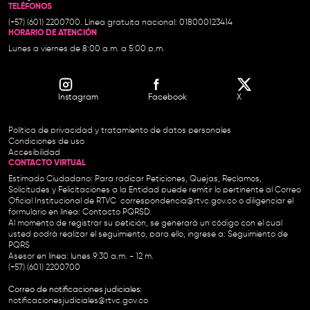
TELÉFONOS
(+57) (601) 2200700. Línea gratuita nacional: 018000123414
HORARIO DE ATENCIÓN
Lunes a viernes de 8:00 a.m. a 5:00 p.m.
Instagram
Facebook
X
Política de privacidad y tratamiento de datos personales
Condiciones de uso
Accesibilidad
CONTACTO VIRTUAL
Estimado Ciudadano: Para radicar Peticiones, Quejas, Reclamos,
Solicitudes y Felicitaciones a la Entidad puede remitir lo pertinente al Correo
Oficial Institucional de RTVC
correspondencia@rtvc.gov.co
o diligenciar el
formulario en línea:
Contacto PQRSD.
Al momento de registrar su petición, se generará un código con el cual
usted podrá realizar el seguimiento, para ello, ingrese a:
Seguimiento de
PQRS
Asesor en línea: lunes 9:30 a.m. - 12 m.
(+57) (601) 2200700
Correo de notificaciones judiciales:
notificacionesjudiciales@rtvc.gov.co