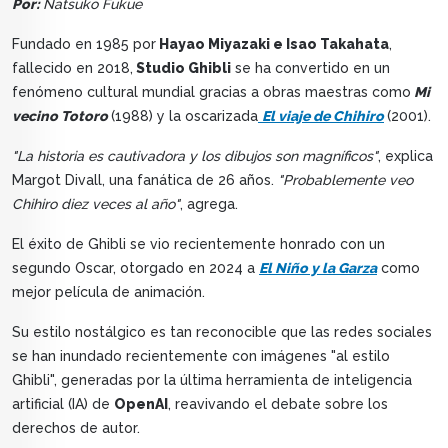
Por:
Natsuko Fukue
Fundado en 1985 por
Hayao Miyazaki e Isao Takahata
,
fallecido en 2018,
Studio Ghibli
se ha convertido en un
fenómeno cultural mundial gracias a obras maestras como
Mi
vecino Totoro
(1988) y la oscarizada
El viaje de Chihiro
(2001).
"La historia es cautivadora y los dibujos son magníficos"
, explica
Margot Divall, una fanática de 26 años.
"Probablemente veo
Chihiro diez veces al año"
, agrega.
El éxito de Ghibli se vio recientemente honrado con un
segundo Oscar, otorgado en 2024 a
El Niño y la Garza
como
mejor película de animación.
Su estilo nostálgico es tan reconocible que las redes sociales
se han inundado recientemente con imágenes "al estilo
Ghibli", generadas por la última herramienta de inteligencia
artificial (IA) de
OpenAI
, reavivando el debate sobre los
derechos de autor.