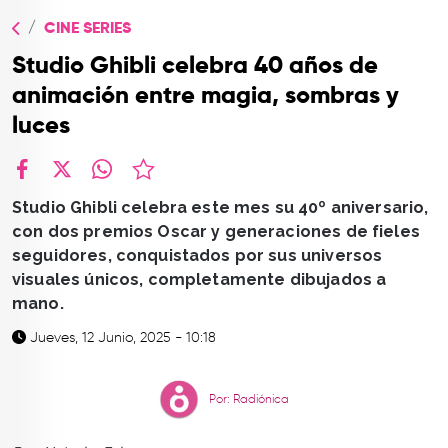
TOP
CINE SERIES
QUIÉNES SOMOS
Studio Ghibli celebra 40 años de
CONTACTO
animación entre magia, sombras y
luces
facebook
X
whatsapp
Studio Ghibli celebra este mes su 40º aniversario,
con dos premios Oscar y generaciones de fieles
seguidores, conquistados por sus universos
visuales únicos, completamente dibujados a
mano.
Jueves, 12 Junio, 2025 - 10:18
Por: Radiónica