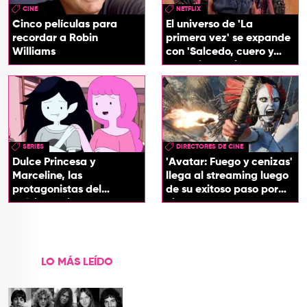
CINE
NETFLIX
Cinco películas para
El universo de 'La
recordar a Robin
primera vez' se expande
Williams
con 'Salcedo, cuero y
boogaloo', spin off
SERIES
DIRECTORES DE CINE
Dulce Princesa y
'Avatar: Fuego y cenizas'
Marceline, las
llega al streaming luego
protagonistas del
de su exitoso paso por
próximo spin-off de 'Hora
cines
de Aventura'
LO MÁS LEÍDO