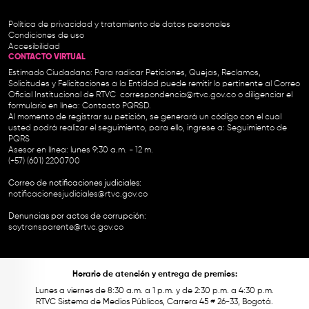
Política de privacidad y tratamiento de datos personales
Condiciones de uso
Accesibilidad
CONTACTO VIRTUAL
Estimado Ciudadano: Para radicar Peticiones, Quejas, Reclamos,
Solicitudes y Felicitaciones a la Entidad puede remitir lo pertinente al Correo
Oficial Institucional de RTVC
correspondencia@rtvc.gov.co
o diligenciar el
formulario en línea:
Contacto PQRSD.
Al momento de registrar su petición, se generará un código con el cual
usted podrá realizar el seguimiento, para ello, ingrese a:
Seguimiento de
PQRS
Asesor en línea: lunes 9:30 a.m. - 12 m.
(+57) (601) 2200700
Correo de notificaciones judiciales:
notificacionesjudiciales@rtvc.gov.co
Denuncias por actos de corrupción:
soytransparente@rtvc.gov.co
Horario de atención y entrega de premios:
Lunes a viernes de 8:30 a.m. a 1 p.m. y de 2:30 p.m. a 4:30 p.m.
RTVC Sistema de Medios Públicos, Carrera 45 # 26-33, Bogotá.