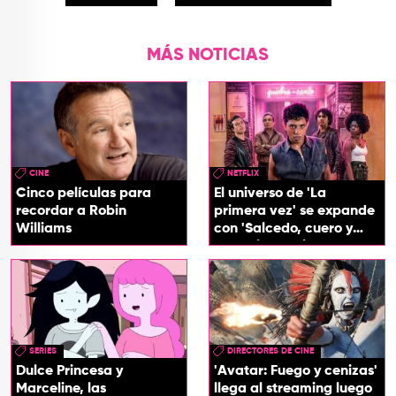
MÁS NOTICIAS
CINE
NETFLIX
Cinco películas para
El universo de 'La
recordar a Robin
primera vez' se expande
Williams
con 'Salcedo, cuero y
boogaloo', spin off
SERIES
DIRECTORES DE CINE
Dulce Princesa y
'Avatar: Fuego y cenizas'
Marceline, las
llega al streaming luego