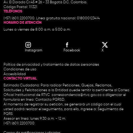
Av. El Dorado Cr.45 # 26 - 33 Bogotá D.C. Colombia.
Código Postal: 111321
TELÉFONOS
(+57) (601) 2200700. Línea gratuita nacional: 018000123414
HORARIO DE ATENCIÓN
Lunes a viernes de 8:00 a.m. a 5:00 p.m.
Instagram
Facebook
X
Política de privacidad y tratamiento de datos personales
Condiciones de uso
Accesibilidad
CONTACTO VIRTUAL
Estimado Ciudadano: Para radicar Peticiones, Quejas, Reclamos,
Solicitudes y Felicitaciones a la Entidad puede remitir lo pertinente al Correo
Oficial Institucional de RTVC
correspondencia@rtvc.gov.co
o diligenciar el
formulario en línea:
Contacto PQRSD.
Al momento de registrar su petición, se generará un código con el cual
usted podrá realizar el seguimiento, para ello, ingrese a:
Seguimiento de
PQRS
Asesor en línea: lunes 9:30 a.m. - 12 m.
(+57) (601) 2200700