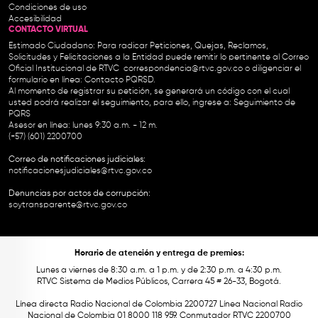
Condiciones de uso
Accesibilidad
CONTACTO VIRTUAL
Estimado Ciudadano: Para radicar Peticiones, Quejas, Reclamos,
Solicitudes y Felicitaciones a la Entidad puede remitir lo pertinente al Correo
Oficial Institucional de RTVC
correspondencia@rtvc.gov.co
o diligenciar el
formulario en línea:
Contacto PQRSD.
Al momento de registrar su petición, se generará un código con el cual
usted podrá realizar el seguimiento, para ello, ingrese a:
Seguimiento de
PQRS
Asesor en línea: lunes 9:30 a.m. - 12 m.
(+57) (601) 2200700
Correo de notificaciones judiciales:
notificacionesjudiciales@rtvc.gov.co
Denuncias por actos de corrupción:
soytransparente@rtvc.gov.co
Horario de atención y entrega de premios:
Lunes a viernes de 8:30 a.m. a 1 p.m. y de 2:30 p.m. a 4:30 p.m.
RTVC Sistema de Medios Públicos, Carrera 45 # 26-33, Bogotá.
Línea directa Radio Nacional de Colombia 2200727 Línea Nacional Radio
Nacional de Colombia 01 8000 118 959. Conmutador RTVC 2200700