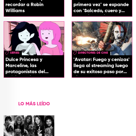
recordar a Robin
primera vez' se expande
Williams
con 'Salcedo, cuero y
boogaloo', spin off
SERIES
DIRECTORES DE CINE
Dulce Princesa y
'Avatar: Fuego y cenizas'
Marceline, las
llega al streaming luego
protagonistas del
de su exitoso paso por
próximo spin-off de 'Hora
cines
de Aventura'
LO MÁS LEÍDO