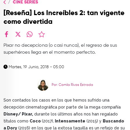
CINE SERIES
TOP
[Reseña] Los Increíbles 2: tan vigente
QUIÉNES SOMOS
como divertida
CONTACTO
facebook
X
whatsapp
Pixar no decepciona (o casi nunca), el regreso de sus
superhéroes llega en el momento perfecto.
Martes, 19 Junio, 2018 - 05:00
Por: Camila Rivas Estrada
Son contados los casos en los que hemos sufrido una
decepción cinematográfica por parte de la mega compañía
Disney/ Pixar,
durante los últimos años nos han regalado
títulos como
Coco
(2017),
Intensamente
(2015) y
Buscando
a Dory
(2016) en los que la exitosa taquilla es un reflejo de su