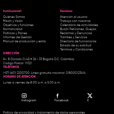
Institucional-
Servicios
Quiénes Somos
Atención al usuario
Misión y Visión
Trabaja con nosotros
Objetivos y funciones
Calendario de actividades
Normatividad
Buzón Peticiones, Quejas,
Políticas y Planes
Reclamos y Denuncias
Informes de Gestión
Trámites y Servicios
Manual de producción y estilo
Directorio de funcionarios
Estado de su solicitud
Términos y Condiciones
DIRECCIÓN
Av. El Dorado Cr.45 # 26 - 33 Bogotá D.C. Colombia.
Código Postal: 111321
TELÉFONOS
(+57) (601) 2200700. Línea gratuita nacional: 018000123414
HORARIO DE ATENCIÓN
Lunes a viernes de 8:00 a.m. a 5:00 p.m.
Instagram
Facebook
X
Política de privacidad y tratamiento de datos personales