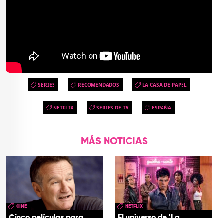
SERIES
RECOMENDADOS
LA CASA DE PAPEL
NETFLIX
SERIES DE TV
ESPAÑA
MÁS NOTICIAS
CINE
NETFLIX
Cinco películas para
El universo de 'La