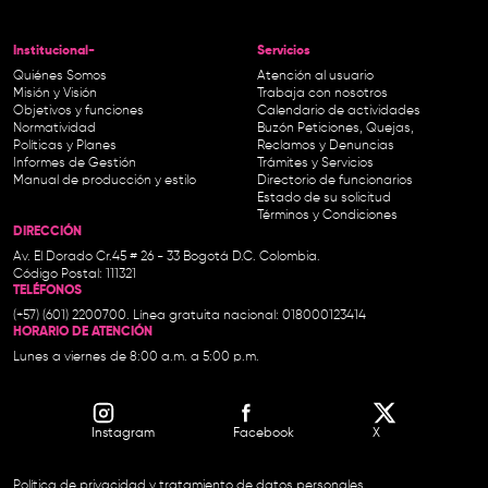
Institucional-
Servicios
Quiénes Somos
Atención al usuario
Misión y Visión
Trabaja con nosotros
Objetivos y funciones
Calendario de actividades
Normatividad
Buzón Peticiones, Quejas,
Políticas y Planes
Reclamos y Denuncias
Informes de Gestión
Trámites y Servicios
Manual de producción y estilo
Directorio de funcionarios
Estado de su solicitud
Términos y Condiciones
DIRECCIÓN
Av. El Dorado Cr.45 # 26 - 33 Bogotá D.C. Colombia.
Código Postal: 111321
TELÉFONOS
(+57) (601) 2200700. Línea gratuita nacional: 018000123414
HORARIO DE ATENCIÓN
Lunes a viernes de 8:00 a.m. a 5:00 p.m.
Instagram
Facebook
X
Política de privacidad y tratamiento de datos personales