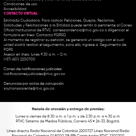
Condiciones de uso
Accesibilidad
CONTACTO VIRTUAL
Estimado Ciudadano: Para radicar Peticiones, Quejas, Reclamos,
Solicitudes y Felicitaciones a la Entidad puede remitir lo pertinente al Correo
Oficial Institucional de RTVC
correspondencia@rtvc.gov.co
o diligenciar el
formulario en línea:
Contacto PQRSD.
Al momento de registrar su petición, se generará un código con el cual
usted podrá realizar el seguimiento, para ello, ingrese a:
Seguimiento de
PQRS
Asesor en línea: lunes 9:30 a.m. - 12 m.
(+57) (601) 2200700
Correo de notificaciones judiciales:
notificacionesjudiciales@rtvc.gov.co
Denuncias por actos de corrupción:
soytransparente@rtvc.gov.co
Horario de atención y entrega de premios:
Lunes a viernes de 8:30 a.m. a 1 p.m. y de 2:30 p.m. a 4:30 p.m.
RTVC Sistema de Medios Públicos, Carrera 45 # 26-33, Bogotá.
Línea directa Radio Nacional de Colombia 2200727 Línea Nacional Radio