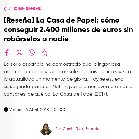
TOP
CINE SERIES
QUIÉNES SOMOS
[Reseña] La Casa de Papel: cómo
CONTACTO
conseguir 2.400 millones de euros sin
robárselos a nadie
facebook
X
whatsapp
La serie española ha demostrado que la ingeniosa
producción audiovisual que sale del país ibérico vive en
la actualidad un momento de gloria. Hoy se estrena
su segunda parte en Netflix; por eso nos aventuramos a
contarles 'de qué va' La Casa de Papel (2017).
Viernes, 6 Abril, 2018 - 02:00
Por: Camila Rivas Estrada