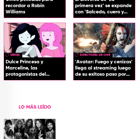
recordar a Robin
primera vez' se expande
Williams
con 'Salcedo, cuero y
boogaloo', spin off
SERIES
DIRECTORES DE CINE
Dulce Princesa y
'Avatar: Fuego y cenizas'
Marceline, las
llega al streaming luego
protagonistas del
de su exitoso paso por
próximo spin-off de 'Hora
cines
de Aventura'
LO MÁS LEÍDO