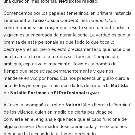
una duración más extensa,
Netflix
los reeditó.
Comencemos por los papeles femeninos, en primera instancia
se encuentra
Tokio
(Úrsula Corberó), una
femme fatale
contemporánea; una mujer que resulta suprepamente odiosa
y quien es la encargada de narrar la serie. La verdad es que la
premisa de este personaje es que todo lo que toca lo
destruye y es así, pero es esto precisamente lo que hace que
uno la ame o la odie con todas sus fuerzas. Complicada,
ambigua, explosiva e impaciente; Tokio es la bomba de
tiempo que hace
tic tac
permanentemente y que nos
mantiene en vilo por horas. Ella nos presenta un guiño claro a
uno de los personajes más recordados del cine, a la
Matilda
de
Natalie Portman
en
El Profesional
(1994).
A Tokio la acompaña el rol de
Nairobi
(Alba Flores) la 'heroína'
de los villanos, quien en medio de cierta pasividad se
convierte en el engranaje que hace que el caos funcione de
alguna manera. Una madre desesperanzada y feroz que nos
devuelve la fe cuando la estamos perdiendo.