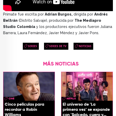
Primate fue escrita por
Adrian Burgos,
dirigida por
Andrés
Beltrán
(Distrito Salvaje), producida por
The Mediapro
Studio
Colombia
y los productores ejecutivos fueron Juliana
Barrera, Laura Fernández, Javier Méndez y Javier Pons.
SERIES
SERIES DE TV
NOTICIAS
MÁS NOTICIAS
CINE
NETFLIX
Cinco películas para
El universo de 'La
recordar a Robin
primera vez' se expande
Williams
con 'Salcedo, cuero y