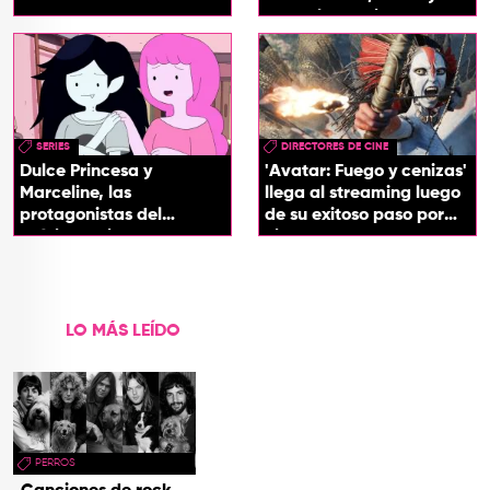
boogaloo', spin off
SERIES
DIRECTORES DE CINE
Dulce Princesa y
'Avatar: Fuego y cenizas'
Marceline, las
llega al streaming luego
protagonistas del
de su exitoso paso por
próximo spin-off de 'Hora
cines
de Aventura'
LO MÁS LEÍDO
PERROS