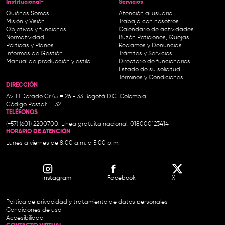
Institucional-
Servicios
Quiénes Somos
Atención al usuario
Misión y Visión
Trabaja con nosotros
Objetivos y funciones
Calendario de actividades
Normatividad
Buzón Peticiones, Quejas,
Políticas y Planes
Reclamos y Denuncias
Informes de Gestión
Trámites y Servicios
Manual de producción y estilo
Directorio de funcionarios
Estado de su solicitud
Términos y Condiciones
DIRECCIÓN
Av. El Dorado Cr.45 # 26 - 33 Bogotá D.C. Colombia.
Código Postal: 111321
TELÉFONOS
(+57) (601) 2200700. Línea gratuita nacional: 018000123414
HORARIO DE ATENCIÓN
Lunes a viernes de 8:00 a.m. a 5:00 p.m.
Instagram
Facebook
X
Política de privacidad y tratamiento de datos personales
Condiciones de uso
Accesibilidad