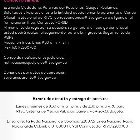
CONTACTO VIRTUAL
Estimado Ciudadano: Para radicar Peticiones, Quejas, Reclamos,
Solicitudes y Felicitaciones a la Entidad puede remitir lo pertinente al Correo
Oficial Institucional de RTVC
correspondencia@rtvc.gov.co
o diligenciar el
formulario en línea:
Contacto PQRSD.
Al momento de registrar su petición, se generará un código con el cual
usted podrá realizar el seguimiento, para ello, ingrese a:
Seguimiento de
PQRS
Asesor en línea: lunes 9:30 a.m. - 12 m.
(+57) (601) 2200700
Correo de notificaciones judiciales:
notificacionesjudiciales@rtvc.gov.co
Denuncias por actos de corrupción:
soytransparente@rtvc.gov.co
Horario de atención y entrega de premios:
Lunes a viernes de 8:30 a.m. a 1 p.m. y de 2:30 p.m. a 4:30 p.m.
RTVC Sistema de Medios Públicos, Carrera 45 # 26-33, Bogotá.
Línea directa Radio Nacional de Colombia 2200727 Línea Nacional Radio
Nacional de Colombia 01 8000 118 959. Conmutador RTVC 2200700