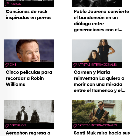
PERROS
Canciones de rock
Pablo Jaurena convierte
inspiradas en perros
el bandoneón en un
diálogo entre
generaciones con el
videoclip de Un dios
hecho cenizas
CINE
ARTISTAS INTERNACIONALES
Cinco películas para
Carmen y María
recordar a Robin
reinventan La quiero a
Williams
morir con una mirada
entre el flamenco y el
soul
AEROPHON
ARTISTAS INTERNACIONALES
Aerophon regresa a
Santi Muk mira hacia sus