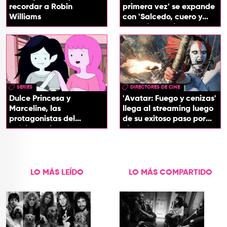
recordar a Robin
primera vez' se expande
Williams
con 'Salcedo, cuero y
boogaloo', spin off
SERIES
DIRECTORES DE CINE
Dulce Princesa y
'Avatar: Fuego y cenizas'
Marceline, las
llega al streaming luego
protagonistas del
de su exitoso paso por
próximo spin-off de 'Hora
cines
de Aventura'
LO MÁS LEÍDO
LO MÁS COMPARTIDO