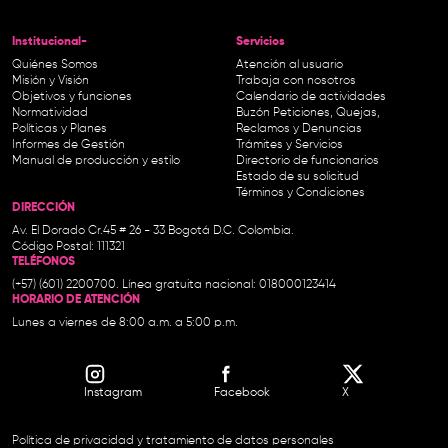
Institucional-
Servicios
Quiénes Somos
Atención al usuario
Misión y Visión
Trabaja con nosotros
Objetivos y funciones
Calendario de actividades
Normatividad
Buzón Peticiones, Quejas,
Políticas y Planes
Reclamos y Denuncias
Informes de Gestión
Trámites y Servicios
Manual de producción y estilo
Directorio de funcionarios
Estado de su solicitud
Términos y Condiciones
DIRECCIÓN
Av. El Dorado Cr.45 # 26 - 33 Bogotá D.C. Colombia.
Código Postal: 111321
TELÉFONOS
(+57) (601) 2200700. Línea gratuita nacional: 018000123414
HORARIO DE ATENCIÓN
Lunes a viernes de 8:00 a.m. a 5:00 p.m.
Instagram
Facebook
X
Política de privacidad y tratamiento de datos personales