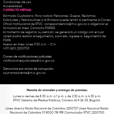
Condiciones de uso
Accesibilidad
CONTACTO VIRTUAL
Estimado Ciudadano: Para radicar Peticiones, Quejas, Reclamos,
Solicitudes y Felicitaciones a la Entidad puede remitir lo pertinente al Correo
Oficial Institucional de RTVC
correspondencia@rtvc.gov.co
o diligenciar el
formulario en línea:
Contacto PQRSD.
Al momento de registrar su petición, se generará un código con el cual
usted podrá realizar el seguimiento, para ello, ingrese a:
Seguimiento de
PQRS
Asesor en línea: lunes 9:30 a.m. - 12 m.
(+57) (601) 2200700
Correo de notificaciones judiciales:
notificacionesjudiciales@rtvc.gov.co
Denuncias por actos de corrupción:
soytransparente@rtvc.gov.co
Horario de atención y entrega de premios:
Lunes a viernes de 8:30 a.m. a 1 p.m. y de 2:30 p.m. a 4:30 p.m.
RTVC Sistema de Medios Públicos, Carrera 45 # 26-33, Bogotá.
Línea directa Radio Nacional de Colombia 2200727 Línea Nacional Radio
Nacional de Colombia 01 8000 118 959. Conmutador RTVC 2200700