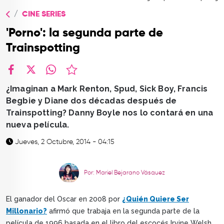
TOP
CINE SERIES
QUIÉNES SOMOS
'Porno': la segunda parte de
CONTACTO
Trainspotting
facebook
X
whatsapp
¿Imaginan a Mark Renton, Spud, Sick Boy, Francis
Begbie y Diane dos décadas después de
Trainspotting? Danny Boyle nos lo contará en una
nueva película.
Jueves, 2 Octubre, 2014 - 04:15
Por: Mariel Bejarano Vásquez
El ganador del Oscar en 2008 por
¿Quién Quiere Ser
Millonario?
afirmó que trabaja en la segunda parte de la
película de 1996 basada en el libro del escocés Irvine Welsh,