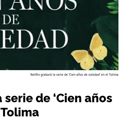
Netflix grabará la serie de ‘Cien años de soledad’ en el Tolima
a serie de ‘Cien años
 Tolima