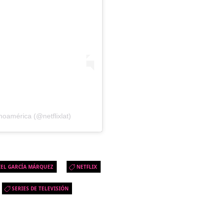
oamérica (@netflixlat)
IEL GARCÍA MÁRQUEZ
NETFLIX
SERIES DE TELEVISIÓN