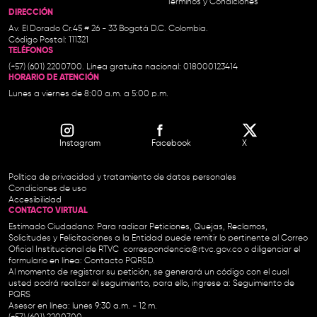
Términos y Condiciones
DIRECCIÓN
Av. El Dorado Cr.45 # 26 - 33 Bogotá D.C. Colombia.
Código Postal: 111321
TELÉFONOS
(+57) (601) 2200700. Línea gratuita nacional: 018000123414
HORARIO DE ATENCIÓN
Lunes a viernes de 8:00 a.m. a 5:00 p.m.
Instagram
Facebook
X
Política de privacidad y tratamiento de datos personales
Condiciones de uso
Accesibilidad
CONTACTO VIRTUAL
Estimado Ciudadano: Para radicar Peticiones, Quejas, Reclamos,
Solicitudes y Felicitaciones a la Entidad puede remitir lo pertinente al Correo
Oficial Institucional de RTVC
correspondencia@rtvc.gov.co
o diligenciar el
formulario en línea:
Contacto PQRSD.
Al momento de registrar su petición, se generará un código con el cual
usted podrá realizar el seguimiento, para ello, ingrese a:
Seguimiento de
PQRS
Asesor en línea: lunes 9:30 a.m. - 12 m.