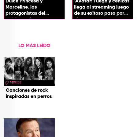
Dulce Princesa y
'Avatar: Fuego y cenizas'
Marceline, las
llega al streaming luego
protagonistas del
de su exitoso paso por
próximo spin-off de 'Hora
cines
de Aventura'
LO MÁS LEÍDO
PERROS
Canciones de rock
inspiradas en perros