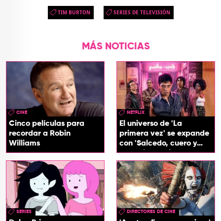
TIM BURTON
SERIES DE TELEVISIÓN
MÁS NOTICIAS
CINE
NETFLIX
Cinco películas para
El universo de 'La
recordar a Robin
primera vez' se expande
Williams
con 'Salcedo, cuero y
boogaloo', spin off
SERIES
DIRECTORES DE CINE