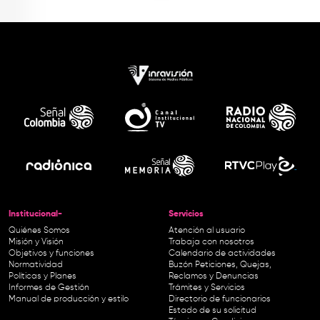
Institucional-
Servicios
Quiénes Somos
Atención al usuario
Misión y Visión
Trabaja con nosotros
Objetivos y funciones
Calendario de actividades
Normatividad
Buzón Peticiones, Quejas,
Políticas y Planes
Reclamos y Denuncias
Informes de Gestión
Trámites y Servicios
Manual de producción y estilo
Directorio de funcionarios
Estado de su solicitud