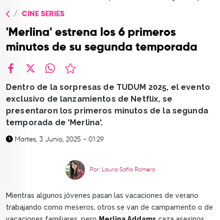
TOP
CINE SERIES
QUIÉNES SOMOS
'Merlina' estrena los 6 primeros
CONTACTO
minutos de su segunda temporada
facebook
X
whatsapp
Dentro de la sorpresas de TUDUM 2025, el evento
exclusivo de lanzamientos de Netflix, se
presentaron los primeros minutos de la segunda
temporada de 'Merlina'.
Martes, 3 Junio, 2025 - 01:29
Por: Laura Sofía Romero
Mientras algunos jóvenes pasan las vacaciones de verano
trabajando como meseros, otros se van de campamento o de
vacaciones familiares, pero
Merlina Addams
caza asesinos