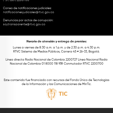
(+57) (601) 2200700
Correo de notificaciones judiciales:
notificacionesjudiciales@rtvc.gov.co
Denuncias por actos de corrupción:
soytransparente@rtvc.gov.co
Horario de atención y entrega de premios:
Lunes a viernes de 8:30 a.m. a 1 p.m. y de 2:30 p.m. a 4:30 p.m.
RTVC Sistema de Medios Públicos, Carrera 45 # 26-33, Bogotá.
Línea directa Radio Nacional de Colombia 2200727 Línea Nacional Radio
Nacional de Colombia 01 8000 118 959. Conmutador RTVC 2200700
Este contenido fue financiado con recursos del Fondo Único de Tecnologías
de la Información y las Comunicaciones de MinTic.