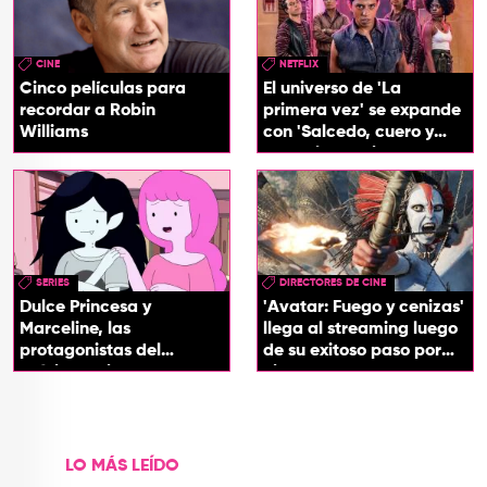
CINE
NETFLIX
Cinco películas para
El universo de 'La
recordar a Robin
primera vez' se expande
Williams
con 'Salcedo, cuero y
boogaloo', spin off
SERIES
DIRECTORES DE CINE
Dulce Princesa y
'Avatar: Fuego y cenizas'
Marceline, las
llega al streaming luego
protagonistas del
de su exitoso paso por
próximo spin-off de 'Hora
cines
de Aventura'
LO MÁS LEÍDO