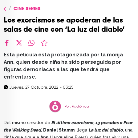
TOP
CINE SERIES
QUIÉNES SOMOS
Los exorcismos se apoderan de las
CONTACTO
salas de cine con ‘La luz del diablo’
facebook
X
whatsapp
Esta película está protagonizada por la monja
Ann, quien desde niña ha sido perseguida por
figuras demoniacas a las que tendrá que
enfrentarse.
Jueves, 27 Octubre, 2022 - 03:25
Por: Radiónica
Del mismo creador de
El último exorcismo, 13 pecados o Fear
the Walking Dead
,
Daniel Stamm
, llega
La luz del diablo
, una
cinta que sigue a
Ann
(Jacqueline Byers), quien tras vivir una