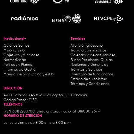
Institucional-
Servicios
Quiénes Somos
Atención al usuario
Misión y Visión
Trabaja con nosotros
Objetivos y funciones
Calendario de actividades
Normatividad
Buzón Peticiones, Quejas,
Políticas y Planes
Reclamos y Denuncias
Informes de Gestión
Trámites y Servicios
Manual de producción y estilo
Directorio de funcionarios
Estado de su solicitud
Términos y Condiciones
DIRECCIÓN
Av. El Dorado Cr.45 # 26 - 33 Bogotá D.C. Colombia.
Código Postal: 111321
TELÉFONOS
(+57) (601) 2200700. Línea gratuita nacional: 018000123414
HORARIO DE ATENCIÓN
Lunes a viernes de 8:00 a.m. a 5:00 p.m.