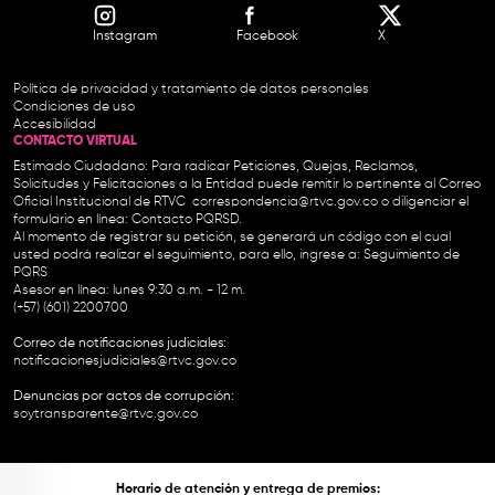
Instagram
Facebook
X
Política de privacidad y tratamiento de datos personales
Condiciones de uso
Accesibilidad
CONTACTO VIRTUAL
Estimado Ciudadano: Para radicar Peticiones, Quejas, Reclamos,
Solicitudes y Felicitaciones a la Entidad puede remitir lo pertinente al Correo
Oficial Institucional de RTVC
correspondencia@rtvc.gov.co
o diligenciar el
formulario en línea:
Contacto PQRSD.
Al momento de registrar su petición, se generará un código con el cual
usted podrá realizar el seguimiento, para ello, ingrese a:
Seguimiento de
PQRS
Asesor en línea: lunes 9:30 a.m. - 12 m.
(+57) (601) 2200700
Correo de notificaciones judiciales:
notificacionesjudiciales@rtvc.gov.co
Denuncias por actos de corrupción:
soytransparente@rtvc.gov.co
Horario de atención y entrega de premios: