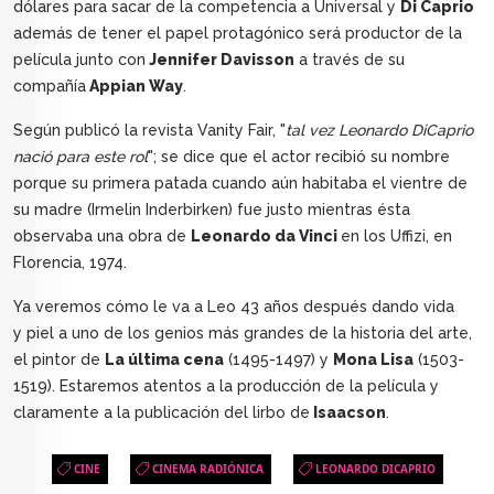
dólares para sacar de la competencia a Universal y
Di Caprio
además de tener el papel protagónico será productor de la
película junto con
Jennifer Davisson
a través de su
compañía
Appian Way
.
Según publicó la revista Vanity Fair, "
tal vez Leonardo DiCaprio
nació para este rol
"; se dice que el actor recibió su nombre
porque su primera patada cuando aún habitaba el vientre de
su madre (Irmelin Inderbirken) fue justo mientras ésta
observaba una obra de
Leonardo da Vinci
en los Uffizi, en
Florencia, 1974.
Ya veremos cómo le va a Leo 43 años después dando vida
y piel a uno de los genios más grandes de la historia del arte,
el pintor de
La última cena
(1495-1497) y
Mona Lisa
(1503-
1519). Estaremos atentos a la producción de la película y
claramente a la publicación del lirbo de
Isaacson
.
CINE
CINEMA RADIÓNICA
LEONARDO DICAPRIO