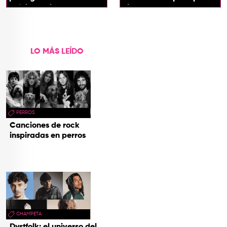
próximo spin-off de 'Hora
cines
de Aventura'
LO MÁS LEÍDO
PERROS
Canciones de rock
inspiradas en perros
CHAMPETA