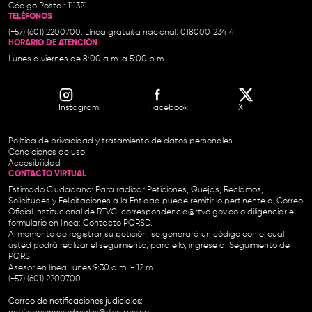
Código Postal: 111321
TELÉFONOS
(+57) (601) 2200700. Línea gratuita nacional: 018000123414
HORARIO DE ATENCIÓN
Lunes a viernes de 8:00 a.m. a 5:00 p.m.
Instagram
Facebook
X
Política de privacidad y tratamiento de datos personales
Condiciones de uso
Accesibilidad
CONTACTO VIRTUAL
Estimado Ciudadano: Para radicar Peticiones, Quejas, Reclamos,
Solicitudes y Felicitaciones a la Entidad puede remitir lo pertinente al Correo
Oficial Institucional de RTVC
correspondencia@rtvc.gov.co
o diligenciar el
formulario en línea:
Contacto PQRSD.
Al momento de registrar su petición, se generará un código con el cual
usted podrá realizar el seguimiento, para ello, ingrese a:
Seguimiento de
PQRS
Asesor en línea: lunes 9:30 a.m. - 12 m.
(+57) (601) 2200700
Correo de notificaciones judiciales: