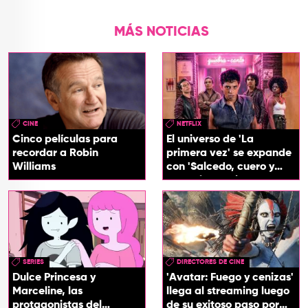
MÁS NOTICIAS
CINE
NETFLIX
Cinco películas para
El universo de 'La
recordar a Robin
primera vez' se expande
Williams
con 'Salcedo, cuero y
boogaloo', spin off
SERIES
DIRECTORES DE CINE
Dulce Princesa y
'Avatar: Fuego y cenizas'
Marceline, las
llega al streaming luego
protagonistas del
de su exitoso paso por