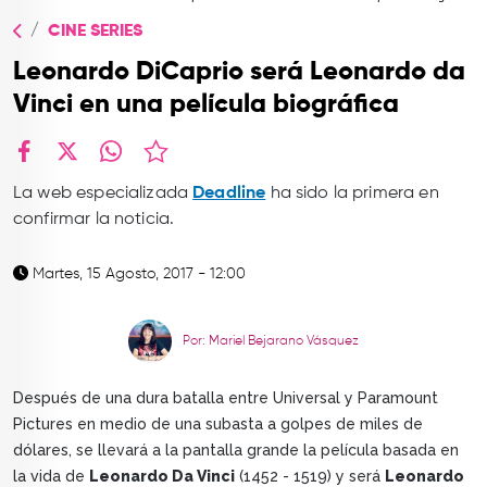
TOP
CINE SERIES
QUIÉNES SOMOS
Leonardo DiCaprio será Leonardo da
CONTACTO
Vinci en una película biográfica
facebook
X
whatsapp
La web especializada
Deadline
ha sido la primera en
confirmar la noticia.
Martes, 15 Agosto, 2017 - 12:00
Por: Mariel Bejarano Vásquez
Después de una dura batalla entre Universal y Paramount
Pictures en medio de una subasta a golpes de miles de
dólares, se llevará a la pantalla grande la película basada en
la vida de
Leonardo Da Vinci
(1452 - 1519) y será
Leonardo