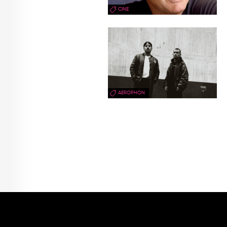
CINE
AEROPHON