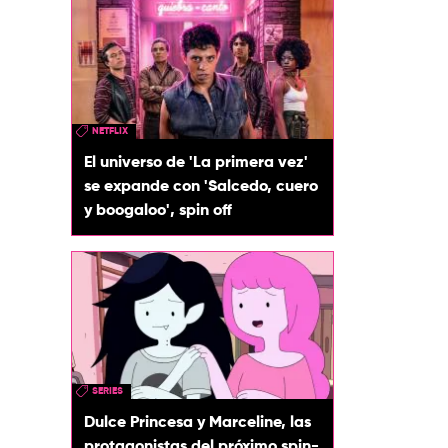
NETFLIX
El universo de 'La primera vez'
se expande con 'Salcedo, cuero
y boogaloo', spin off
SERIES
Dulce Princesa y Marceline, las
protagonistas del próximo spin-