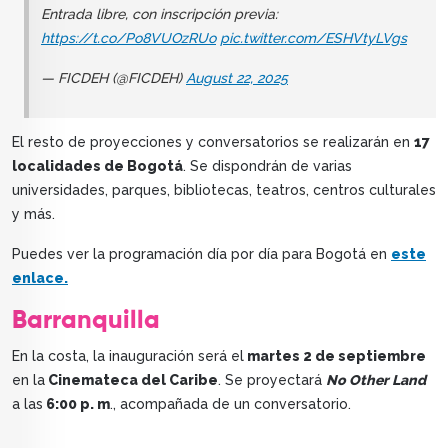
Entrada libre, con inscripción previa:
https://t.co/Po8VUOzRUo
pic.twitter.com/ESHVtyLVgs
— FICDEH (@FICDEH)
August 22, 2025
El resto de proyecciones y conversatorios se realizarán en
17
localidades de Bogotá
. Se dispondrán de varias
universidades, parques, bibliotecas, teatros, centros culturales
y más.
Puedes ver la programación día por día para Bogotá en
este
enlace.
Barranquilla
En la costa, la inauguración será el
martes 2 de septiembre
en la
Cinemateca del Caribe
. Se proyectará
No Other Land
a las
6:00 p. m
., acompañada de un conversatorio.