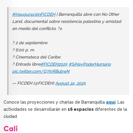
#InauguraciónFICDEH
| Barranquilla abre con No Other
Land, documental sobre resistencia palestina y amistad
en medio del conflicto. ?✊
? 2 de septiembre
? 6:00 p. m.
? Cinemateca del Caribe
? Entrada libre
#FICDEH2025
#SíHayPoderHumano
pic.twitter.com/G7XrRBubwN
— FICDEH (@FICDEH)
August 24, 2025
Conoce las proyecciones y charlas de Barranquilla
aquí
. Las
actividades se desarrollarán en
16 espacios
diferentes de la
ciudad.
Cali