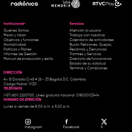
Institucional-
Servicios
Quiénes Somos
Atención al usuario
Misión y Visión
Trabaja con nosotros
Objetivos y funciones
Calendario de actividades
Normatividad
Buzón Peticiones, Quejas,
Políticas y Planes
Reclamos y Denuncias
Informes de Gestión
Trámites y Servicios
Manual de producción y estilo
Directorio de funcionarios
Estado de su solicitud
Términos y Condiciones
DIRECCIÓN
Av. El Dorado Cr.45 # 26 - 33 Bogotá D.C. Colombia.
Código Postal: 111321
TELÉFONOS
(+57) (601) 2200700. Línea gratuita nacional: 018000123414
HORARIO DE ATENCIÓN
Lunes a viernes de 8:00 a.m. a 5:00 p.m.
Instagram
Facebook
X