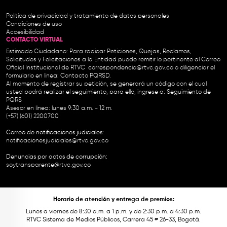
Política de privacidad y tratamiento de datos personales
Condiciones de uso
Accesibilidad
CONTACTO VIRTUAL
Estimado Ciudadano: Para radicar Peticiones, Quejas, Reclamos,
Solicitudes y Felicitaciones a la Entidad puede remitir lo pertinente al Correo
Oficial Institucional de RTVC
correspondencia@rtvc.gov.co
o diligenciar el
formulario en línea:
Contacto PQRSD.
Al momento de registrar su petición, se generará un código con el cual
usted podrá realizar el seguimiento, para ello, ingrese a:
Seguimiento de
PQRS
Asesor en línea: lunes 9:30 a.m. - 12 m.
(+57) (601) 2200700
Correo de notificaciones judiciales:
notificacionesjudiciales@rtvc.gov.co
Denuncias por actos de corrupción:
soytransparente@rtvc.gov.co
Horario de atención y entrega de premios:
Lunes a viernes de 8:30 a.m. a 1 p.m. y de 2:30 p.m. a 4:30 p.m.
RTVC Sistema de Medios Públicos, Carrera 45 # 26-33, Bogotá.