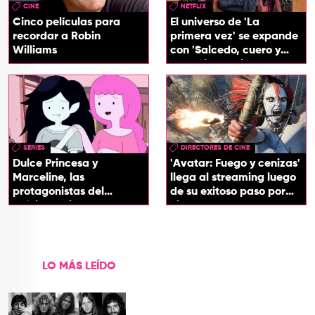
CINE
NETFLIX
Cinco películas para
El universo de 'La
recordar a Robin
primera vez' se expande
Williams
con 'Salcedo, cuero y
boogaloo', spin off
SERIES
DIRECTORES DE CINE
Dulce Princesa y
'Avatar: Fuego y cenizas'
Marceline, las
llega al streaming luego
protagonistas del
de su exitoso paso por
próximo spin-off de 'Hora
cines
de Aventura'
LO MÁS LEÍDO