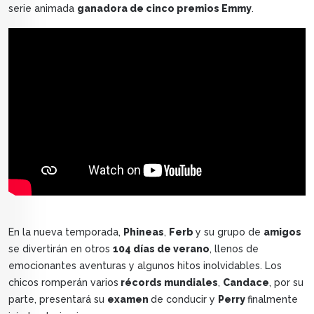
serie animada
ganadora de cinco premios Emmy
.
En la nueva temporada,
Phineas
,
Ferb
y su grupo de
amigos
se divertirán en otros
104 días de verano
, llenos de
emocionantes aventuras y algunos hitos inolvidables. Los
chicos romperán varios
récords mundiales
,
Candace
, por su
parte, presentará su
examen
de conducir y
Perry
finalmente