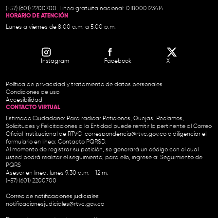
(+57) (601) 2200700. Línea gratuita nacional: 018000123414
HORARIO DE ATENCIÓN
Lunes a viernes de 8:00 a.m. a 5:00 p.m.
Instagram
Facebook
X
Política de privacidad y tratamiento de datos personales
Condiciones de uso
Accesibilidad
CONTACTO VIRTUAL
Estimado Ciudadano: Para radicar Peticiones, Quejas, Reclamos,
Solicitudes y Felicitaciones a la Entidad puede remitir lo pertinente al Correo
Oficial Institucional de RTVC
correspondencia@rtvc.gov.co
o diligenciar el
formulario en línea:
Contacto PQRSD.
Al momento de registrar su petición, se generará un código con el cual
usted podrá realizar el seguimiento, para ello, ingrese a:
Seguimiento de
PQRS
Asesor en línea: lunes 9:30 a.m. - 12 m.
(+57) (601) 2200700
Correo de notificaciones judiciales:
notificacionesjudiciales@rtvc.gov.co