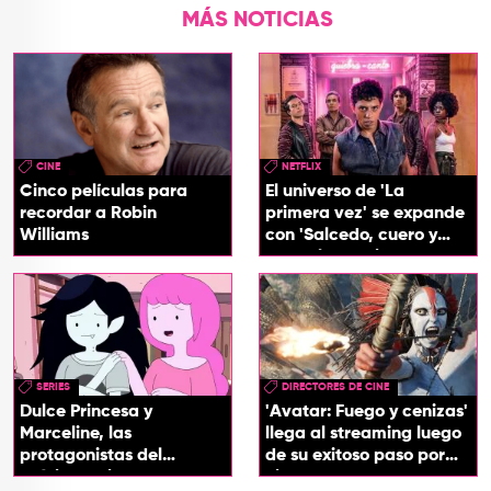
MÁS NOTICIAS
CINE
NETFLIX
Cinco películas para
El universo de 'La
recordar a Robin
primera vez' se expande
Williams
con 'Salcedo, cuero y
boogaloo', spin off
SERIES
DIRECTORES DE CINE
Dulce Princesa y
'Avatar: Fuego y cenizas'
Marceline, las
llega al streaming luego
protagonistas del
de su exitoso paso por
próximo spin-off de 'Hora
cines