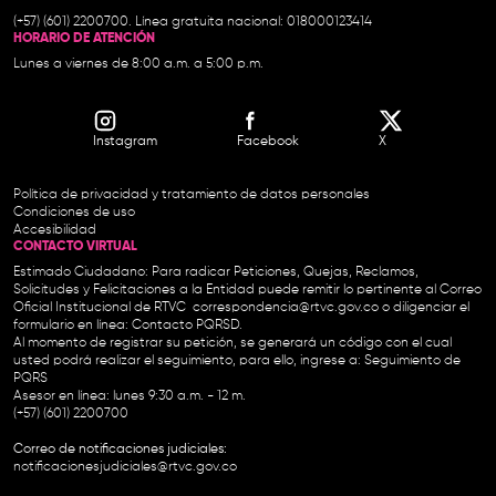
(+57) (601) 2200700. Línea gratuita nacional: 018000123414
HORARIO DE ATENCIÓN
Lunes a viernes de 8:00 a.m. a 5:00 p.m.
Instagram
Facebook
X
Política de privacidad y tratamiento de datos personales
Condiciones de uso
Accesibilidad
CONTACTO VIRTUAL
Estimado Ciudadano: Para radicar Peticiones, Quejas, Reclamos,
Solicitudes y Felicitaciones a la Entidad puede remitir lo pertinente al Correo
Oficial Institucional de RTVC
correspondencia@rtvc.gov.co
o diligenciar el
formulario en línea:
Contacto PQRSD.
Al momento de registrar su petición, se generará un código con el cual
usted podrá realizar el seguimiento, para ello, ingrese a:
Seguimiento de
PQRS
Asesor en línea: lunes 9:30 a.m. - 12 m.
(+57) (601) 2200700
Correo de notificaciones judiciales:
notificacionesjudiciales@rtvc.gov.co