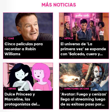
MÁS NOTICIAS
CINE
NETFLIX
Cinco películas para
El universo de 'La
recordar a Robin
primera vez' se expande
Williams
con 'Salcedo, cuero y
boogaloo', spin off
SERIES
DIRECTORES DE CINE
Dulce Princesa y
'Avatar: Fuego y cenizas'
Marceline, las
llega al streaming luego
protagonistas del
de su exitoso paso por
próximo spin-off de 'Hora
cines