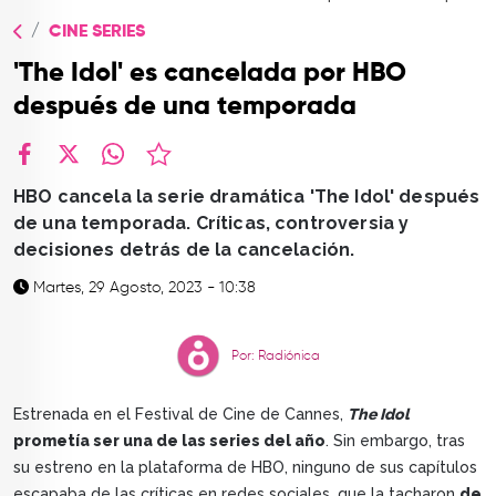
TOP
CINE SERIES
QUIÉNES SOMOS
'The Idol' es cancelada por HBO
CONTACTO
después de una temporada
facebook
X
whatsapp
HBO cancela la serie dramática 'The Idol' después
de una temporada. Críticas, controversia y
decisiones detrás de la cancelación.
Martes, 29 Agosto, 2023 - 10:38
Por: Radiónica
Estrenada en el Festival de Cine de Cannes,
The Idol
prometía ser una de las series del año
. Sin embargo, tras
su estreno en la plataforma de HBO, ninguno de sus capítulos
escapaba de las críticas en redes sociales, que la tacharon
de