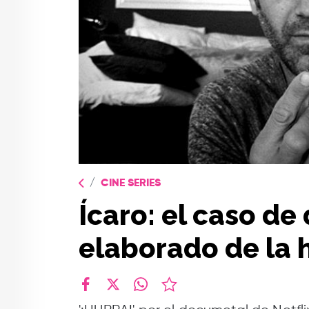
CINE SERIES
Ícaro: el caso d
elaborado de la h
facebook
X
whatsapp