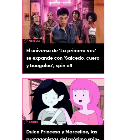
NETFLIX
El universo de 'La primera vez'
se expande con 'Salcedo, cuero
y boogaloo', spin off
SERIES
Dulce Princesa y Marceline, las
protagonistas del próximo spin-