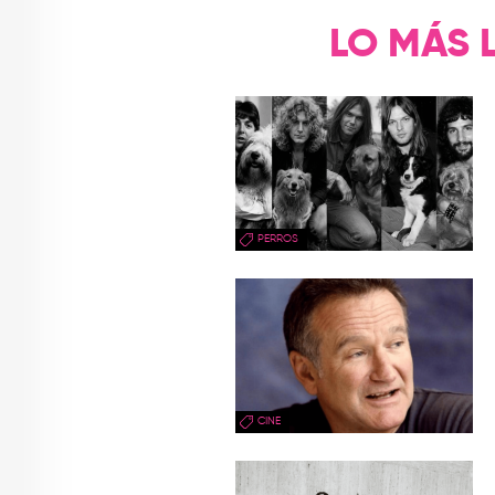
LO MÁS 
PERROS
CINE