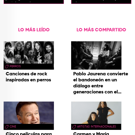
próximo spin-off de 'Hora
cines
de Aventura'
LO MÁS LEÍDO
LO MÁS COMPARTIDO
PERROS
Canciones de rock
Pablo Jaurena convierte
inspiradas en perros
el bandoneón en un
diálogo entre
generaciones con el
videoclip de Un dios
hecho cenizas
CINE
ARTISTAS INTERNACIONALES
Cinco películas para
Carmen y María