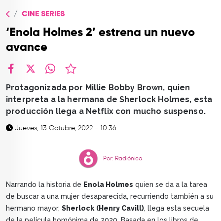
TOP
CINE SERIES
QUIÉNES SOMOS
‘Enola Holmes 2’ estrena un nuevo
CONTACTO
avance
facebook
X
whatsapp
Protagonizada por Millie Bobby Brown, quien
interpreta a la hermana de Sherlock Holmes, esta
producción llega a Netflix con mucho suspenso.
Jueves, 13 Octubre, 2022 - 10:36
Por: Radiónica
Narrando la historia de
Enola Holmes
quien se da a la tarea
de buscar a una mujer desaparecida, recurriendo también a su
hermano mayor,
Sherlock
(Henry Cavill)
, llega esta secuela
de la película homónima de 2020. Basada en los libros de