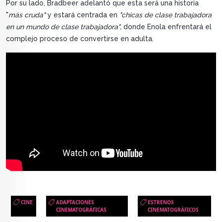
Por su lado, Bradbeer adelantó que esta será una historia
"
más cruda"
y estará centrada en
"chicas
de clase trabajadora
en un mundo de clase trabajadora",
donde Enola enfrentará el
complejo proceso de convertirse en adulta.
CINE
ADAPTACIONES
ESTRENOS
CINEMATOGRÁFICAS
CINEMATOGRÁFICOS