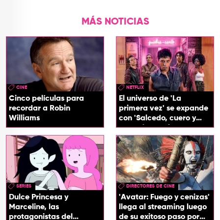
MÁS NOTICIAS
CINE
NETFLIX
Cinco películas para
El universo de 'La
recordar a Robin
primera vez' se expande
Williams
con 'Salcedo, cuero y
boogaloo', spin off
SERIES
DIRECTORES DE CINE
Dulce Princesa y
'Avatar: Fuego y cenizas'
Marceline, las
llega al streaming luego
protagonistas del
de su exitoso paso por