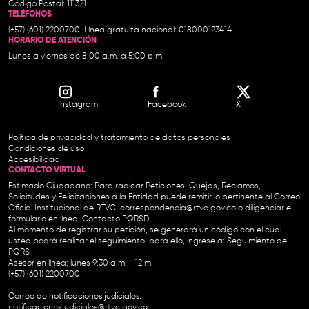
Código Postal: 111321
TELÉFONOS
(+57) (601) 2200700. Línea gratuita nacional: 018000123414
HORARIO DE ATENCIÓN
Lunes a viernes de 8:00 a.m. a 5:00 p.m.
Instagram
Facebook
X
Política de privacidad y tratamiento de datos personales
Condiciones de uso
Accesibilidad
CONTACTO VIRTUAL
Estimado Ciudadano: Para radicar Peticiones, Quejas, Reclamos,
Solicitudes y Felicitaciones a la Entidad puede remitir lo pertinente al Correo
Oficial Institucional de RTVC
correspondencia@rtvc.gov.co
o diligenciar el
formulario en línea:
Contacto PQRSD.
Al momento de registrar su petición, se generará un código con el cual
usted podrá realizar el seguimiento, para ello, ingrese a:
Seguimiento de
PQRS
Asesor en línea: lunes 9:30 a.m. - 12 m.
(+57) (601) 2200700
Correo de notificaciones judiciales:
notificacionesjudiciales@rtvc.gov.co