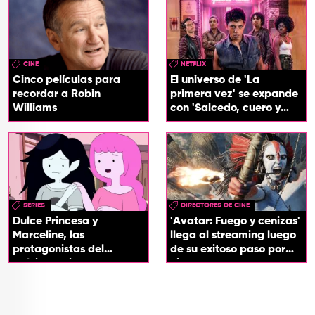
CINE
NETFLIX
Cinco películas para
El universo de 'La
recordar a Robin
primera vez' se expande
Williams
con 'Salcedo, cuero y
boogaloo', spin off
SERIES
DIRECTORES DE CINE
Dulce Princesa y
'Avatar: Fuego y cenizas'
Marceline, las
llega al streaming luego
protagonistas del
de su exitoso paso por
próximo spin-off de 'Hora
cines
de Aventura'