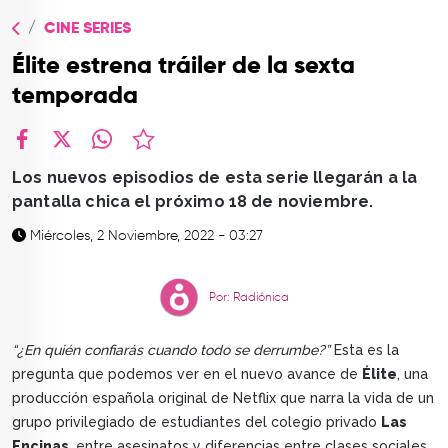
TOP
CINE SERIES
QUIÉNES SOMOS
Élite estrena tráiler de la sexta
CONTACTO
temporada
facebook
X
whatsapp
Los nuevos episodios de esta serie llegarán a la
pantalla chica el próximo 18 de noviembre.
Miércoles, 2 Noviembre, 2022 - 03:27
Por: Radiónica
“¿En quién confiarás cuando todo se derrumbe?”
Esta es la
pregunta que podemos ver en el nuevo avance de
Élite
, una
producción española original de Netflix que narra la vida de un
grupo privilegiado de estudiantes del colegio privado
Las
Encinas
, entre asesinatos y diferencias entre clases sociales