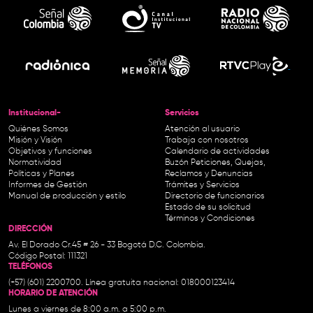
Institucional-
Servicios
Quiénes Somos
Atención al usuario
Misión y Visión
Trabaja con nosotros
Objetivos y funciones
Calendario de actividades
Normatividad
Buzón Peticiones, Quejas,
Políticas y Planes
Reclamos y Denuncias
Informes de Gestión
Trámites y Servicios
Manual de producción y estilo
Directorio de funcionarios
Estado de su solicitud
Términos y Condiciones
DIRECCIÓN
Av. El Dorado Cr.45 # 26 - 33 Bogotá D.C. Colombia.
Código Postal: 111321
TELÉFONOS
(+57) (601) 2200700. Línea gratuita nacional: 018000123414
HORARIO DE ATENCIÓN
Lunes a viernes de 8:00 a.m. a 5:00 p.m.