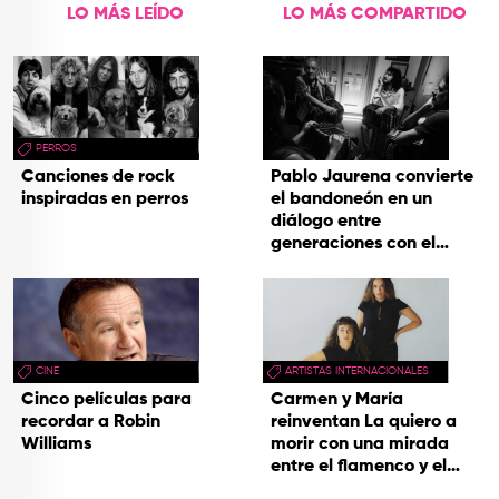
LO MÁS LEÍDO
LO MÁS COMPARTIDO
PERROS
Canciones de rock
Pablo Jaurena convierte
inspiradas en perros
el bandoneón en un
diálogo entre
generaciones con el
videoclip de Un dios
hecho cenizas
CINE
ARTISTAS INTERNACIONALES
Cinco películas para
Carmen y María
recordar a Robin
reinventan La quiero a
Williams
morir con una mirada
entre el flamenco y el
soul