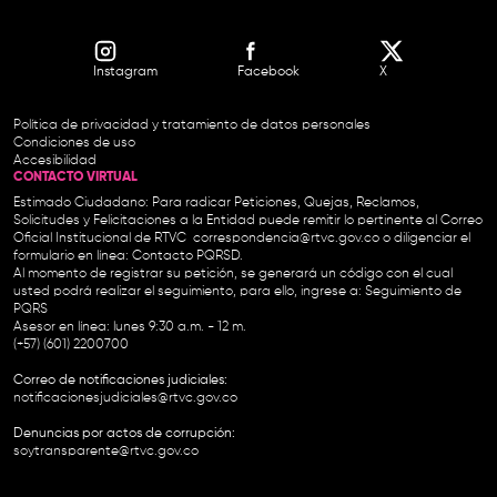
Instagram
Facebook
X
Política de privacidad y tratamiento de datos personales
Condiciones de uso
Accesibilidad
CONTACTO VIRTUAL
Estimado Ciudadano: Para radicar Peticiones, Quejas, Reclamos,
Solicitudes y Felicitaciones a la Entidad puede remitir lo pertinente al Correo
Oficial Institucional de RTVC
correspondencia@rtvc.gov.co
o diligenciar el
formulario en línea:
Contacto PQRSD.
Al momento de registrar su petición, se generará un código con el cual
usted podrá realizar el seguimiento, para ello, ingrese a:
Seguimiento de
PQRS
Asesor en línea: lunes 9:30 a.m. - 12 m.
(+57) (601) 2200700
Correo de notificaciones judiciales:
notificacionesjudiciales@rtvc.gov.co
Denuncias por actos de corrupción:
soytransparente@rtvc.gov.co