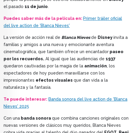
el pasado
11 de junio
.
Puedes saber más de la película en:
Primer tráiler oficial
del live action de 'Blanca Nieves'
La versión de acción real de
Blanca Nieves
de
Disney
invita a
familias y amigos a una nueva y emocionante aventura
cinematográfica, que también ofrece un encantador
paseo
por los recuerdos.
Al igual que las audiencias de
1937
quedaron cautivadas por la magia de la
animación
, los
espectadores de hoy pueden maravillarse con los
impresionantes
efectos visuales
que dan vida a la
naturaleza y la fantasía.
Te puede interesar:
Banda sonora del live action de 'Blanca
Nieves' 2025
Con una
banda sonora
que combina canciones originales con
nuevas versiones de clásicos muy queridos, Blanca Nieves
cobra vida gracias al talento del dúo ganador del
EGOT
,
Benj