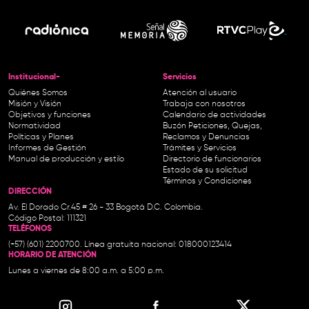
Institucional-
Servicios
Quiénes Somos
Atención al usuario
Misión y Visión
Trabaja con nosotros
Objetivos y funciones
Calendario de actividades
Normatividad
Buzón Peticiones, Quejas,
Políticas y Planes
Reclamos y Denuncias
Informes de Gestión
Trámites y Servicios
Manual de producción y estilo
Directorio de funcionarios
Estado de su solicitud
Términos y Condiciones
DIRECCIÓN
Av. El Dorado Cr.45 # 26 - 33 Bogotá D.C. Colombia.
Código Postal: 111321
TELÉFONOS
(+57) (601) 2200700. Línea gratuita nacional: 018000123414
HORARIO DE ATENCIÓN
Lunes a viernes de 8:00 a.m. a 5:00 p.m.