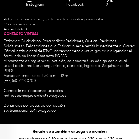
Instagram
Facebook
X
Política de privacidad y tratamiento de datos personales
Condiciones de uso
Accesibilidad
CONTACTO VIRTUAL
Estimado Ciudadano: Para radicar Peticiones, Quejas, Reclamos,
Solicitudes y Felicitaciones a la Entidad puede remitir lo pertinente al Correo
Oficial Institucional de RTVC
correspondencia@rtvc.gov.co
o diligenciar el
formulario en línea:
Contacto PQRSD.
Al momento de registrar su petición, se generará un código con el cual
usted podrá realizar el seguimiento, para ello, ingrese a:
Seguimiento de
PQRS
Asesor en línea: lunes 9:30 a.m. - 12 m.
(+57) (601) 2200700
Correo de notificaciones judiciales:
notificacionesjudiciales@rtvc.gov.co
Denuncias por actos de corrupción:
soytransparente@rtvc.gov.co
Horario de atención y entrega de premios: