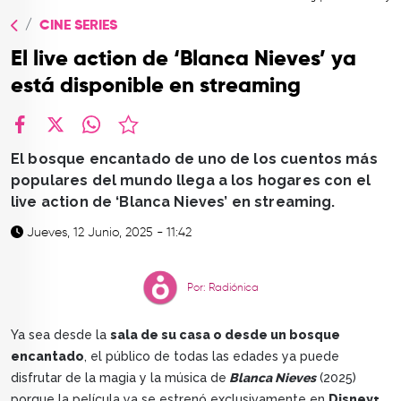
TOP
CINE SERIES
QUIÉNES SOMOS
El live action de ‘Blanca Nieves’ ya
CONTACTO
está disponible en streaming
facebook
X
whatsapp
El bosque encantado de uno de los cuentos más
populares del mundo llega a los hogares con el
live action de ‘Blanca Nieves’ en streaming.
Jueves, 12 Junio, 2025 - 11:42
Por: Radiónica
Ya sea desde la
sala de su casa o desde un bosque
encantado
, el público de todas las edades ya puede
disfrutar de la magia y la música de
Blanca Nieves
(2025)
porque la película ya se estrenó exclusivamente en
Disney+