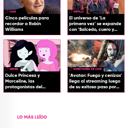
CINE
NETFLIX
Cinco películas para
El universo de 'La
recordar a Robin
primera vez' se expande
Williams
con 'Salcedo, cuero y
boogaloo', spin off
SERIES
DIRECTORES DE CINE
Dulce Princesa y
'Avatar: Fuego y cenizas'
Marceline, las
llega al streaming luego
protagonistas del
de su exitoso paso por
próximo spin-off de 'Hora
cines
de Aventura'
LO MÁS LEÍDO