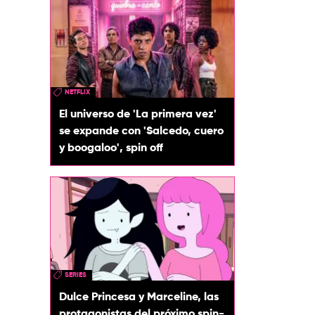
NETFLIX
El universo de 'La primera vez'
se expande con 'Salcedo, cuero
y boogaloo', spin off
SERIES
Dulce Princesa y Marceline, las
protagonistas del próximo spin-