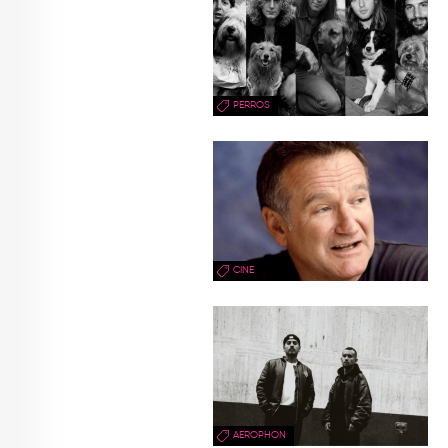
PERROS
CINE
AEROPHON