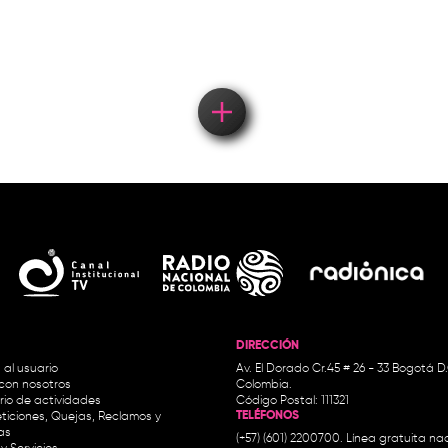
concierto
DIRECCIÓN
 al usuario
Av. El Dorado Cr.45 # 26 - 33 Bogotá D
con nosotros
Colombia.
io de actividades
Código Postal: 111321
TELÉFONOS
ticiones, Quejas, Reclamos y
as
(+57) (601) 2200700. Línea gratuita nac