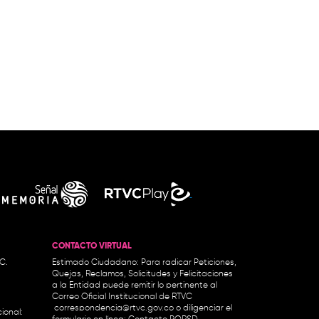
CONTACTO VIRTUAL
.C.
Estimado Ciudadano: Para radicar Peticiones,
Quejas, Reclamos, Solicitudes y Felicitaciones
a la Entidad puede remitir lo pertinente al
Correo Oficial Institucional de RTVC
correspondencia@rtvc.gov.co
o diligenciar el
ional: