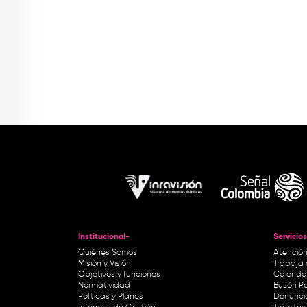
Institucional-
Servicios
Quiénes Somos
Atención
Misión y Visión
Trabaja 
Objetivos y funciones
Calendar
Normatividad
Buzón Pe
Políticas y Planes
Denunci