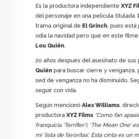
Es la productora independiente
XYZ Fi
del personaje en una película titulada
trama original de
El Grinch
, pues está
odia la navidad pero que en este film
Lou Quién
.
20 años después del asesinato de sus
Quién
para buscar cierre y venganza,
sed de venganza no ha disminuido. Segú
seguir con vida.
Según mencionó
Alex Williams
, direc
productora
XYZ Films
“Como fan apasio
franquicia ‘Terrifier’), ‘The Mean One’ 
mi ‘lista de favoritas’. Esta cinta es 