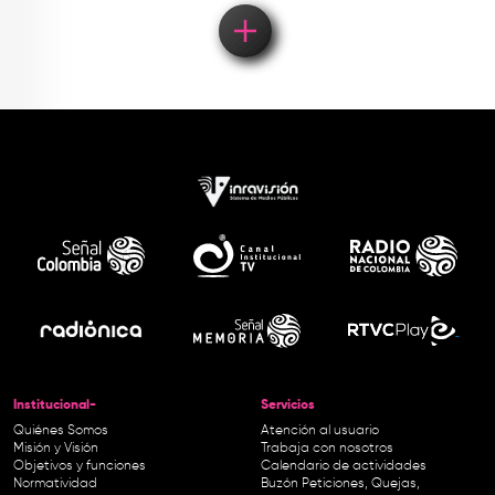
Institucional-
Servicios
Quiénes Somos
Atención al usuario
Misión y Visión
Trabaja con nosotros
Objetivos y funciones
Calendario de actividades
Normatividad
Buzón Peticiones, Quejas,