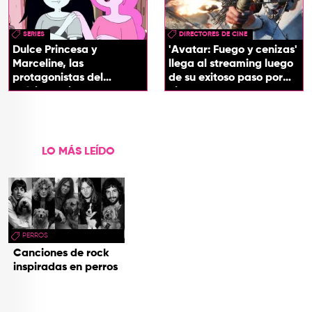
SERIES
DIRECTORES DE CINE
Dulce Princesa y
'Avatar: Fuego y cenizas'
Marceline, las
llega al streaming luego
protagonistas del
de su exitoso paso por
próximo spin-off de 'Hora
cines
de Aventura'
LO MÁS LEÍDO
PERROS
Canciones de rock
inspiradas en perros