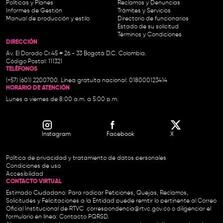
Políticas y Planes
Reclamos y Denuncias
Informes de Gestión
Trámites y Servicios
Manual de producción y estilo
Directorio de funcionarios
Estado de su solicitud
Términos y Condiciones
DIRECCIÓN
Av. El Dorado Cr.45 # 26 - 33 Bogotá D.C. Colombia.
Código Postal: 111321
TELÉFONOS
(+57) (601) 2200700. Línea gratuita nacional: 018000123414
HORARIO DE ATENCIÓN
Lunes a viernes de 8:00 a.m. a 5:00 p.m.
Instagram
Facebook
X
Política de privacidad y tratamiento de datos personales
Condiciones de uso
Accesibilidad
CONTACTO VIRTUAL
Estimado Ciudadano: Para radicar Peticiones, Quejas, Reclamos,
Solicitudes y Felicitaciones a la Entidad puede remitir lo pertinente al Correo
Oficial Institucional de RTVC
correspondencia@rtvc.gov.co
o diligenciar el
formulario en línea:
Contacto PQRSD.