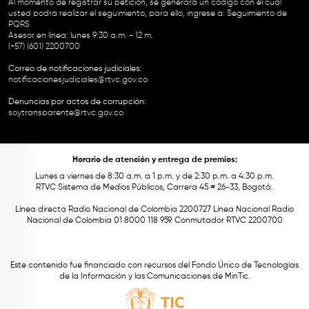
Al momento de registrar su petición, se generará un código con el cual
usted podrá realizar el seguimiento, para ello, ingrese a:
Seguimiento de
PQRS
Asesor en línea: lunes 9:30 a.m. - 12 m.
(+57) (601) 2200700
Correo de notificaciones judiciales:
notificacionesjudiciales@rtvc.gov.co
Denuncias por actos de corrupción:
soytransparente@rtvc.gov.co
Horario de atención y entrega de premios:
Lunes a viernes de 8:30 a.m. a 1 p.m. y de 2:30 p.m. a 4:30 p.m.
RTVC Sistema de Medios Públicos, Carrera 45 # 26-33, Bogotá.
Línea directa Radio Nacional de Colombia 2200727 Línea Nacional Radio
Nacional de Colombia 01 8000 118 959. Conmutador RTVC 2200700
Este contenido fue financiado con recursos del Fondo Único de Tecnologías
de la Información y las Comunicaciones de MinTic.