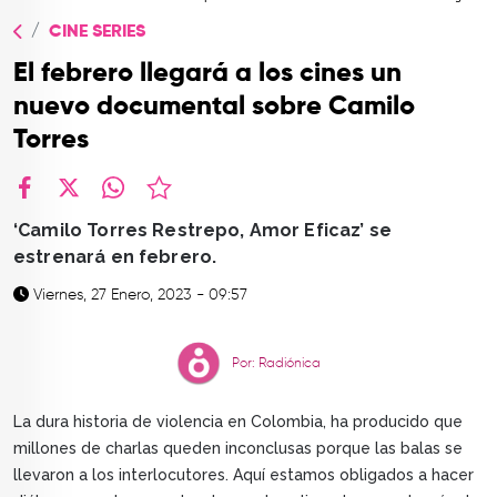
TOP
CINE SERIES
QUIÉNES SOMOS
El febrero llegará a los cines un
CONTACTO
nuevo documental sobre Camilo
Torres
facebook
X
whatsapp
‘Camilo Torres Restrepo, Amor Eficaz’ se
estrenará en febrero.
Viernes, 27 Enero, 2023 - 09:57
Por: Radiónica
La dura historia de violencia en Colombia, ha producido que
millones de charlas queden inconclusas porque las balas se
llevaron a los interlocutores. Aquí estamos obligados a hacer