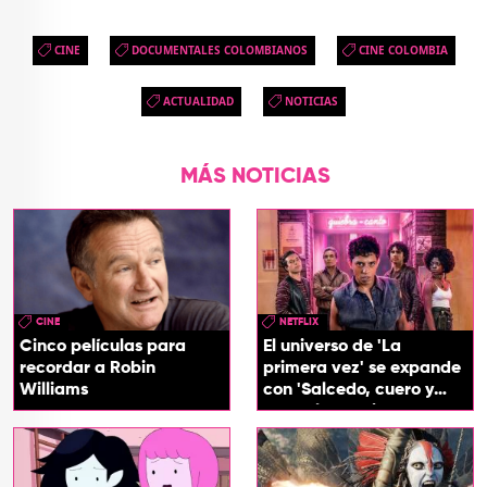
CINE
DOCUMENTALES COLOMBIANOS
CINE COLOMBIA
ACTUALIDAD
NOTICIAS
MÁS NOTICIAS
CINE
NETFLIX
Cinco películas para
El universo de 'La
recordar a Robin
primera vez' se expande
Williams
con 'Salcedo, cuero y
boogaloo', spin off