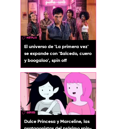
NETFLIX
El universo de 'La primera vez'
se expande con 'Salcedo, cuero
y boogaloo', spin off
SERIES
Dulce Princesa y Marceline, las
protagonistas del próximo spin-