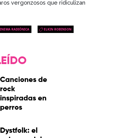
aros vergonzosos que ridiculizan
CINEMA RADIÓNICA
ELKIN ROBINSON
LEÍDO
Canciones de
rock
inspiradas en
perros
Dystfolk: el