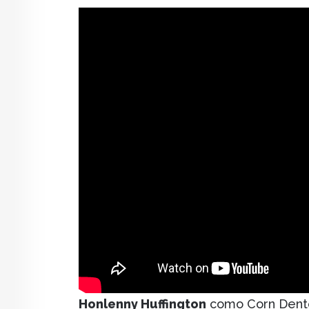
Honlenny Huffington
como Corn Dent