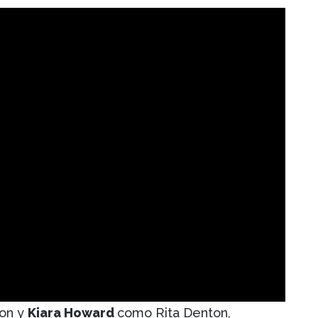
on y
Kiara Howard
como Rita Denton,