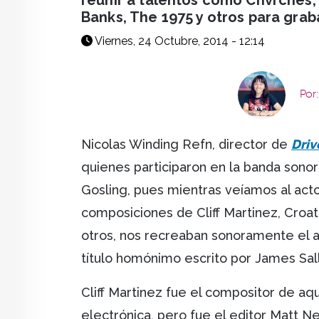
reunir a talentos como Chvrches,
Banks, The 1975 y otros para grab
Viernes, 24 Octubre, 2014 - 12:14
Por
Nicolas Winding Refn, director de
Dri
quienes participaron en la banda sono
Gosling, pues mientras veíamos al act
composiciones de Cliff Martinez, Croati
otros, nos recreaban sonoramente el am
título homónimo escrito por James Sall
Cliff Martinez fue el compositor de aq
electrónica, pero fue el editor Matt N