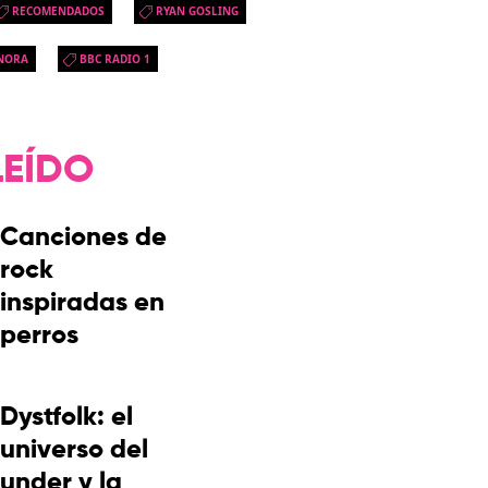
RECOMENDADOS
RYAN GOSLING
NORA
BBC RADIO 1
LEÍDO
Canciones de
rock
inspiradas en
perros
Dystfolk: el
universo del
under y la