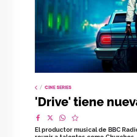
CINE SERIES
'Drive' tiene nu
facebook
X
whatsapp
El productor musical de BBC Rad