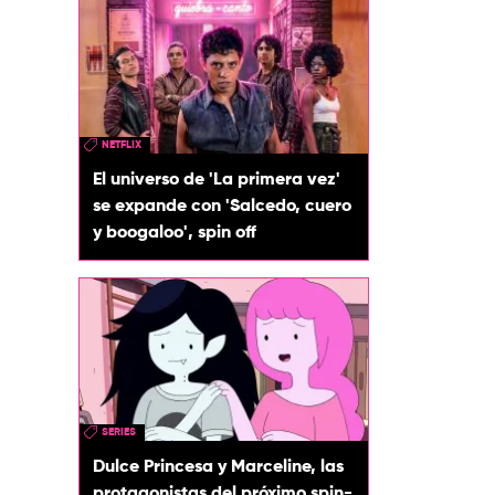
NETFLIX
El universo de 'La primera vez'
se expande con 'Salcedo, cuero
y boogaloo', spin off
SERIES
Dulce Princesa y Marceline, las
protagonistas del próximo spin-