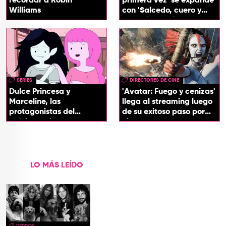
recordar a Robin
primera vez' se expande
Williams
con 'Salcedo, cuero y
boogaloo', spin off
SERIES
DIRECTORES DE CINE
Dulce Princesa y
'Avatar: Fuego y cenizas'
Marceline, las
llega al streaming luego
protagonistas del
de su exitoso paso por
próximo spin-off de 'Hora
cines
de Aventura'
LO MÁS LEÍDO
PERROS