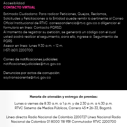
Accesibilidad
CONTACTO VIRTUAL
Estimado Ciudadano: Para radicar Peticiones, Quejas, Reclamos,
Solicitudes y Felicitaciones a la Entidad puede remitir lo pertinente al Correo
Oficial Institucional de RTVC
correspondencia@rtvc.gov.co
o diligenciar el
formulario en línea:
Contacto PQRSD.
Al momento de registrar su petición, se generará un código con el cual
usted podrá realizar el seguimiento, para ello, ingrese a:
Seguimiento de
PQRS
Asesor en línea: lunes 9:30 a.m. - 12 m.
(+57) (601) 2200700
Correo de notificaciones judiciales:
notificacionesjudiciales@rtvc.gov.co
Denuncias por actos de corrupción:
soytransparente@rtvc.gov.co
Horario de atención y entrega de premios:
Lunes a viernes de 8:30 a.m. a 1 p.m. y de 2:30 p.m. a 4:30 p.m.
RTVC Sistema de Medios Públicos, Carrera 45 # 26-33, Bogotá.
Línea directa Radio Nacional de Colombia 2200727 Línea Nacional Radio
Nacional de Colombia 01 8000 118 959. Conmutador RTVC 2200700