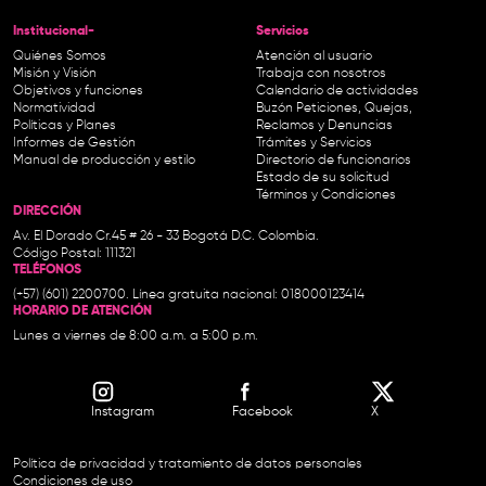
Institucional-
Servicios
Quiénes Somos
Atención al usuario
Misión y Visión
Trabaja con nosotros
Objetivos y funciones
Calendario de actividades
Normatividad
Buzón Peticiones, Quejas,
Políticas y Planes
Reclamos y Denuncias
Informes de Gestión
Trámites y Servicios
Manual de producción y estilo
Directorio de funcionarios
Estado de su solicitud
Términos y Condiciones
DIRECCIÓN
Av. El Dorado Cr.45 # 26 - 33 Bogotá D.C. Colombia.
Código Postal: 111321
TELÉFONOS
(+57) (601) 2200700. Línea gratuita nacional: 018000123414
HORARIO DE ATENCIÓN
Lunes a viernes de 8:00 a.m. a 5:00 p.m.
Instagram
Facebook
X
Política de privacidad y tratamiento de datos personales
Condiciones de uso