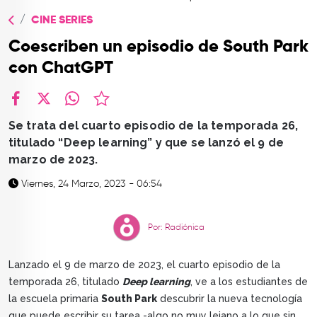
TOP
CINE SERIES
QUIÉNES SOMOS
Coescriben un episodio de South Park
CONTACTO
con ChatGPT
facebook
X
whatsapp
Se trata del cuarto episodio de la temporada 26,
titulado “Deep learning” y que se lanzó el 9 de
marzo de 2023.
Viernes, 24 Marzo, 2023 - 06:54
Por: Radiónica
Lanzado el 9 de marzo de 2023, el cuarto episodio de la
temporada 26, titulado
Deep learning
, ve a los estudiantes de
la escuela primaria
South Park
descubrir la nueva tecnología
que puede escribir su tarea -algo no muy lejano a lo que sin